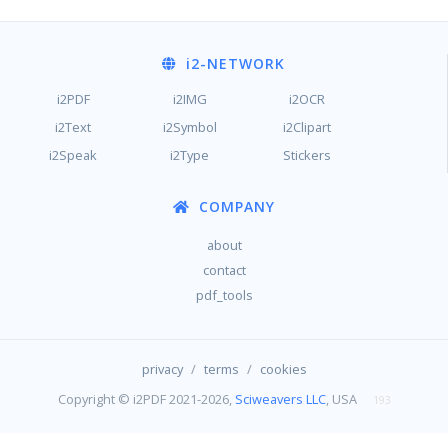
i2
-NETWORK
i2PDF
i2IMG
i2OCR
i2Text
i2Symbol
i2Clipart
i2Speak
i2Type
Stickers
COMPANY
about
contact
pdf_tools
/
/
privacy
terms
cookies
Copyright © i2PDF 2021-2026,
Sciweavers LLC
, USA
193