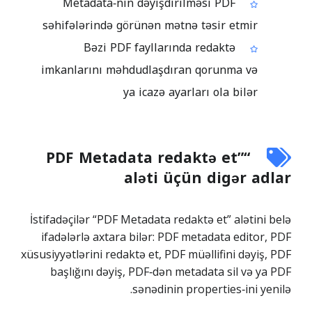
Metadata‑nın dəyişdirilməsi PDF
səhifələrində görünən mətnə təsir etmir
Bəzi PDF fayllarında redaktə
imkanlarını məhdudlaşdıran qorunma və
ya icazə ayarları ola bilər
“PDF Metadata redaktə et”
aləti üçün digər adlar
İstifadəçilər “PDF Metadata redaktə et” alətini belə
ifadələrlə axtara bilər: PDF metadata editor, PDF
xüsusiyyətlərini redaktə et, PDF müəllifini dəyiş, PDF
başlığını dəyiş, PDF‑dən metadata sil və ya PDF
sənədinin properties‑ini yenilə.