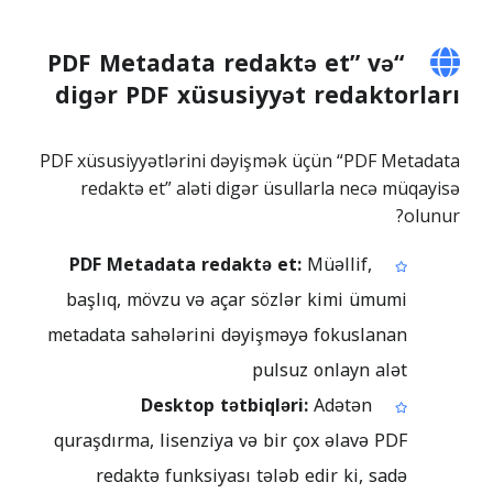
“PDF Metadata redaktə et” və
digər PDF xüsusiyyət redaktorları
PDF xüsusiyyətlərini dəyişmək üçün “PDF Metadata
redaktə et” aləti digər üsullarla necə müqayisə
olunur?
PDF Metadata redaktə et:
Müəllif,
başlıq, mövzu və açar sözlər kimi ümumi
metadata sahələrini dəyişməyə fokuslanan
pulsuz onlayn alət
Desktop tətbiqləri:
Adətən
quraşdırma, lisenziya və bir çox əlavə PDF
redaktə funksiyası tələb edir ki, sadə