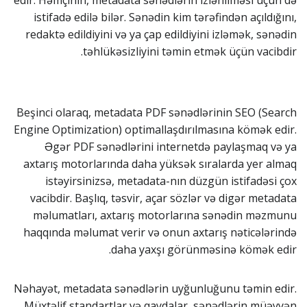
edir. Həmçinin, metadata sənədlərin izlənilməsi üçün də
istifadə edilə bilər. Sənədin kim tərəfindən açıldığını,
redaktə edildiyini və ya çap edildiyini izləmək, sənədin
təhlükəsizliyini təmin etmək üçün vacibdir.
Beşinci olaraq, metadata PDF sənədlərinin SEO (Search
Engine Optimization) optimallaşdırılmasına kömək edir.
Əgər PDF sənədlərini internetdə paylaşmaq və ya
axtarış motorlarında daha yüksək sıralarda yer almaq
istəyirsinizsə, metadata-nın düzgün istifadəsi çox
vacibdir. Başlıq, təsvir, açar sözlər və digər metadata
məlumatları, axtarış motorlarına sənədin məzmunu
haqqında məlumat verir və onun axtarış nəticələrində
daha yaxşı görünməsinə kömək edir.
Nəhayət, metadata sənədlərin uyğunluğunu təmin edir.
Müxtəlif standartlar və qaydalar, sənədlərin müəyyən