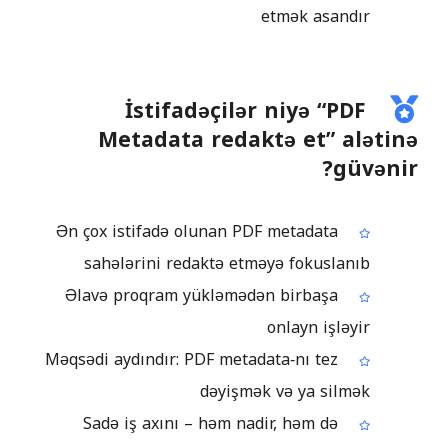
etmək asandır
İstifadəçilər niyə “PDF
Metadata redaktə et” alətinə
güvənir?
Ən çox istifadə olunan PDF metadata
sahələrini redaktə etməyə fokuslanıb
Əlavə proqram yükləmədən birbaşa
onlayn işləyir
Məqsədi aydındır: PDF metadata‑nı tez
dəyişmək və ya silmək
Sadə iş axını – həm nadir, həm də