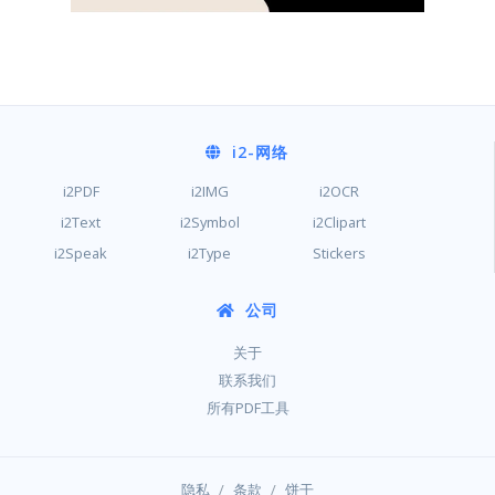
i2
-网络
i2PDF
i2IMG
i2OCR
i2Text
i2Symbol
i2Clipart
i2Speak
i2Type
Stickers
公司
关于
联系我们
所有PDF工具
/
/
隐私
条款
饼干