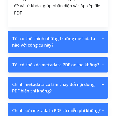
đề và từ khóa, giúp nhận diện và sắp xếp file
PDF.
Tôi có thể chỉnh những trường metadata
−
nào với công cụ này?
Tôi có thể xóa metadata PDF online không?
−
Chỉnh metadata có làm thay đổi nội dung
−
PDF hiển thị không?
Chỉnh sửa metadata PDF có miễn phí không?
−