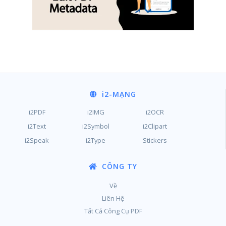
i2
-MẠNG
i2PDF
i2IMG
i2OCR
i2Text
i2Symbol
i2Clipart
i2Speak
i2Type
Stickers
CÔNG TY
Về
Liên Hệ
Tất Cả Công Cụ PDF