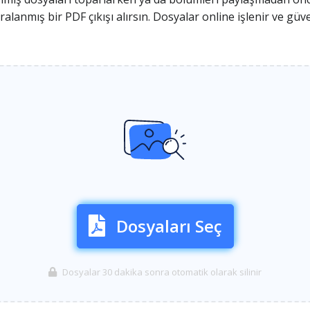
nmış bir PDF çıkışı alırsın. Dosyalar online işlenir ve güven
Dosyaları Seç
Dosyalar 30 dakika sonra otomatik olarak silinir