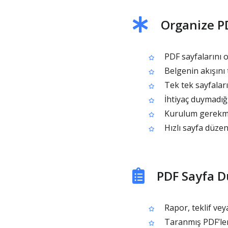
Organize PD
PDF sayfalarını o
Belgenin akışını 
Tek tek sayfalar
İhtiyaç duymadığın
Kurulum gerekmez
Hızlı sayfa düzen
PDF Sayfa D
Rapor, teklif vey
Taranmış PDF’lerd