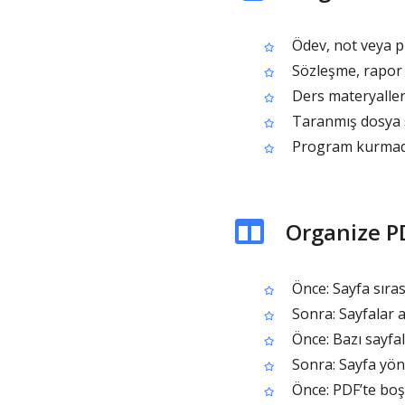
Ödev, not veya pr
Sözleşme, rapor v
Ders materyaller
Taranmış dosya s
Program kurmadan
Organize P
Önce: Sayfa sıras
Sonra: Sayfalar aç
Önce: Bazı sayfa
Sonra: Sayfa yön
Önce: PDF’te boş 