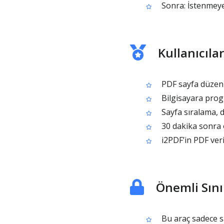
Sonra: İstenmeye
Kullanıcıl
PDF sayfa düzenl
Bilgisayara prog
Sayfa sıralama, 
30 dakika sonra o
i2PDF’in PDF verim
Önemli Sını
Bu araç sadece sa