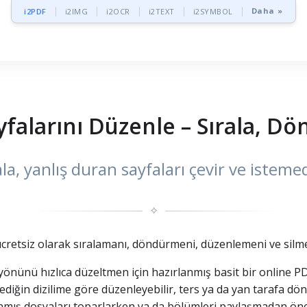
Daha »
i2PDF
i2IMG
i2OCR
i2TEXT
i2SYMBOL
falarını Düzenle – Sırala, Dön
la, yanlış duran sayfaları çevir ve istemed
✧
cretsiz olarak sıralamanı, döndürmeni, düzenlemeni ve silmen
yönünü hızlıca düzeltmen için hazırlanmış basit bir online PDF
tediğin dizilime göre düzenleyebilir, ters ya da yan tarafa dön
aranmış dosyaları toparlarken ya da bölümleri paylaşmadan ö