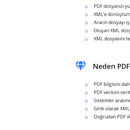
PDF dosyanızı yü
XML’e dönüştürme
Aracın dosyayı iş
Oluşan XML dosya
XML dosyasını ter
Neden PDF 
PDF bilgisini daha
PDF verisini veri
Sistemler arasında
Girdi olarak XML 
Doğrudan PDF ile