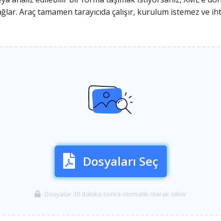
ağlar. Araç tamamen tarayıcıda çalışır, kurulum istemez ve i
Dosyaları Seç
Dosyalar 30 dakika sonra otomatik olarak silinir