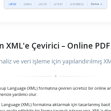
Daha »
i2PDF
i2IMG
i2OCR
i2TEXT
i2SYMBOL
 XML'e Çevirici – Online PDF
naliz ve veri işleme için yapılandırılmış 
✧
p Language (XML) formatına çeviren ücretsiz bir online araçt
enize yardımcı olur.
p Language (XML) formatına aktarmak için tasarlanmış basit
 veya analiz edilebilir bir forma taşımak istiyorsanız, XML’e d