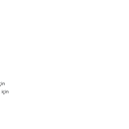
çin
için