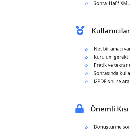
Sonra: Hafif XML
Kullanıcıl
Net bir amacı var
Kurulum gerektir
Pratik ve tekrar 
Sonrasında kullan
i2PDF online araç
Önemli Kısı
Dönüştürme sonuc