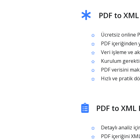
PDF to XML 
Ücretsiz online
PDF içeriğinden y
Veri işleme ve ak
Kurulum gerektir
PDF verisini maki
Hızlı ve pratik dö
PDF to XML 
Detaylı analiz iç
PDF içeriğini XML