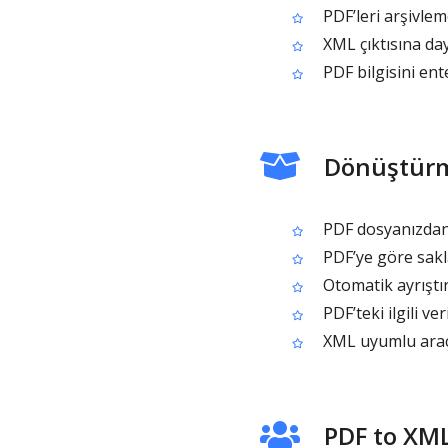
PDF’leri arşivlem
XML çıktısına day
PDF bilgisini en
Dönüştürm
PDF dosyanızdan 
PDF’ye göre sakla
Otomatik ayrıştı
PDF’teki ilgili ver
XML uyumlu araçla
PDF to XML