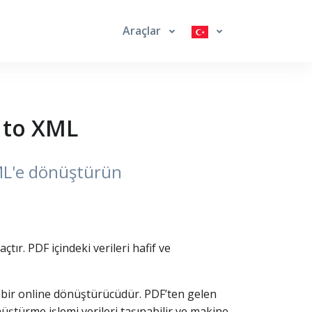
Araçlar
 to XML
XML'e dönüştürün
ır. PDF içindeki verileri hafif ve
 bir online dönüştürücüdür. PDF’ten gelen
önüştürme işlemi verileri taşınabilir ve makine