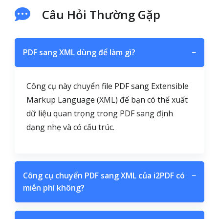
Câu Hỏi Thường Gặp
PDF sang XML dùng để làm gì?
−
Công cụ này chuyển file PDF sang Extensible
Markup Language (XML) để bạn có thể xuất
dữ liệu quan trọng trong PDF sang định
dạng nhẹ và có cấu trúc.
Công cụ chuyển PDF sang XML của i2PDF có
−
miễn phí không?