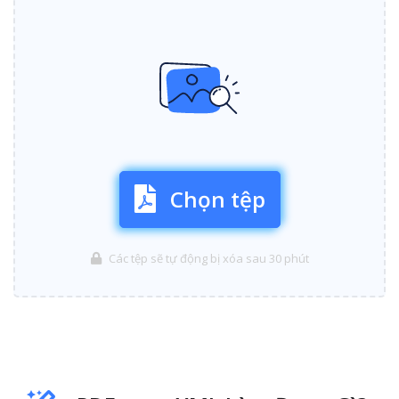
Chọn tệp
Các tệp sẽ tự động bị xóa sau 30 phút