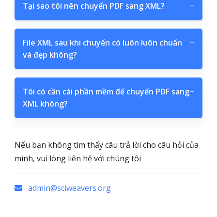
Tại sao tôi nên chuyển PDF sang XML?
−
File XML sau khi chuyển có luôn luôn chuẩn
−
và đẹp không?
Tôi có cần cài phần mềm để chuyển PDF sang
−
XML không?
Nếu bạn không tìm thấy câu trả lời cho câu hỏi của
mình, vui lòng liên hệ với chúng tôi
admin@sciweavers.org