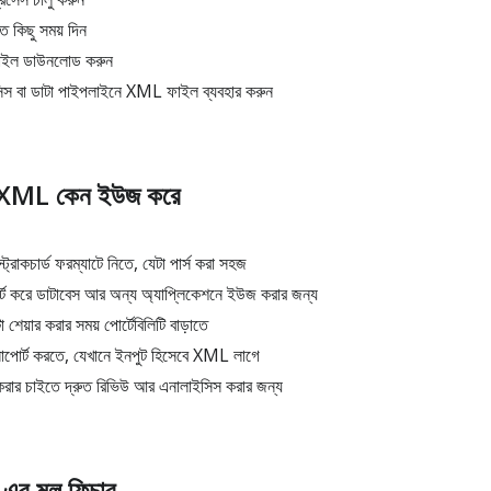
 কিছু সময় দিন
াইল ডাউনলোড করুন
িস বা ডাটা পাইপলাইনে XML ফাইল ব্যবহার করুন
 XML কেন ইউজ করে
াকচার্ড ফরম্যাটে নিতে, যেটা পার্স করা সহজ
্ট করে ডাটাবেস আর অন্য অ্যাপ্লিকেশনে ইউজ করার জন্য
 শেয়ার করার সময় পোর্টেবিলিটি বাড়াতে
াপোর্ট করতে, যেখানে ইনপুট হিসেবে XML লাগে
করার চাইতে দ্রুত রিভিউ আর এনালাইসিস করার জন্য
র মূল ফিচার