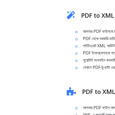
PDF to XML দি
আপনার PDF ফাইলকে 
PDF থেকে দরকারি ডাটা এক
লাইটওয়েট XML আউটপুট 
PDF ইনফরমেশনকে পরের ধ
পুরোটাই অনলাইন কনভার্ট
যেখানে PDF‑টু‑ডাটা ওয
PDF to XML ব্
আপনার PDF ফাইল আপ
XML এ কনভার্ট করার প্র