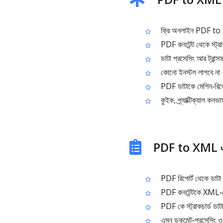
ফ্রি অনলাইন PDF to 
PDF কনটেন্ট থেকে স্ট্র
ডাটা প্রসেসিং আর ট্রান্স
কোনো ইনস্টল লাগবে না –
PDF ডাটাকে মেশিন‑রিডেব
কুইক, প্র্যাক্টিক্যাল কনভ
PDF to XML এ
PDF রিপোর্ট থেকে ডাটা এ
PDF কনটেন্টকে XML‑বেই
PDF কে স্ট্রাকচার্ড ডাটা
এমন ডকুমেন্ট‑প্রসেসিং 