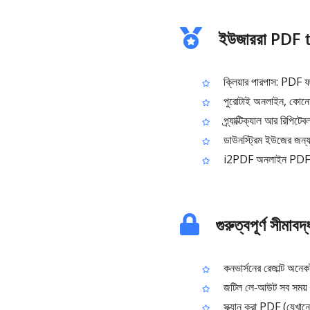
ইউজাররা PDF 
ক্লিয়ার পারপাস: PDF ফা
পুরোটাই অনলাইন, কোনো
প্র্যাক্টিক্যাল আর রিপিটে
ডাউনস্ট্রিম ইউজের জন্য
i2PDF অনলাইন PDF টু
গুরুত্বপূর্ণ সীমাবদ
কনভার্সনের রেজাল্ট অনে
জটিল লে‑আউট সব সময় সিম
স্ক্যান করা PDF (যেখানে শ