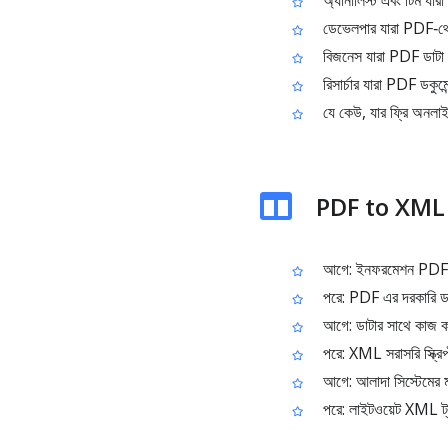
অ্যানালিস্ট এবং টিম যারা
ডেভেলপার যারা PDF‑থেক
বিজনেস যারা PDF ডাটা পো
রিসার্চার যারা PDF ডকুম
যে কেউ, যার ফ্রি অনল
PDF to XML ইউ
আগে: ইনফরমেশন PDF এর 
পরে: PDF এর দরকারি ডাট
আগে: ডাটার সাথে কাজ করত
পরে: XML সরাসরি স্ক্রিপ্
আগে: আলাদা সিস্টেমের ম
পরে: লাইটওয়েট XML ট্র