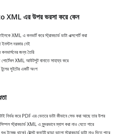
to XML এর উপর ভরসা করে কেন
ইলকে XML এ কনভার্ট করে স্ট্রাকচার্ড ডাটা এক্সপোর্ট করা
 ইনস্টল দরকার নেই
বল কনভার্সনের জন্য তৈরি
 পোর্টেবল XML আউটপুট বানাতে সাহায্য করে
লের সুইটের একটি অংশ
্ধতা
কটাই নির্ভর করে PDF এর ভেতরে ডাটা কীভাবে সেভ করা আছে তার উপর
্পল স্ট্রাকচার্ড XML এ সুন্দরভাবে ম্যাপ করা নাও যেতে পারে
ুধু ইমেজ থাকে) টেক্সট কনটেন্ট ছাড়া ভালো স্ট্রাকচার্ড ডাটা নাও দিতে পারে