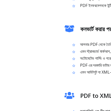
PDF ইনফরমেশনকে ইন্টি
কনভার্ট করার প
আপনার PDF থেকে তৈর
এমন স্ট্রাকচার্ড মার্কআ
অটোমেটেড পার্সিং ও পরে
PDF এর দরকারি ডাটার লা
এমন আউটপুট যা XML‑কম্প
PDF to XML 