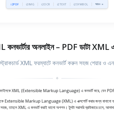
আরও »
i2PDF
i2IMG
i2OCR
i2TEXT
i2SYMBOL
নভার্টার অনলাইন – PDF ডাটা XML এ এ
ট্রাকচার্ড XML ফরম্যাটে কনভার্ট করুন সহজ শেয়ার ও এন
✧
ইলকে XML (Extensible Markup Language) এ কনভার্ট করে, যেন PDF থেকে দরকার
টকে Extensible Markup Language (XML) এ এক্সপোর্ট করার জন্য বানানো হয়
অনেক সহজ, তাহলে XML এ কনভার্ট করাই ভালো অপশন। টুলটা সরাসরি ব্রাউজারে চলে, আল