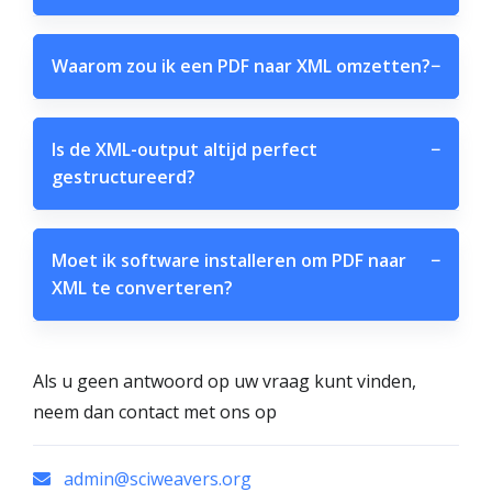
Waarom zou ik een PDF naar XML omzetten?
−
Is de XML-output altijd perfect
−
gestructureerd?
Moet ik software installeren om PDF naar
−
XML te converteren?
Als u geen antwoord op uw vraag kunt vinden,
neem dan contact met ons op
admin@sciweavers.org