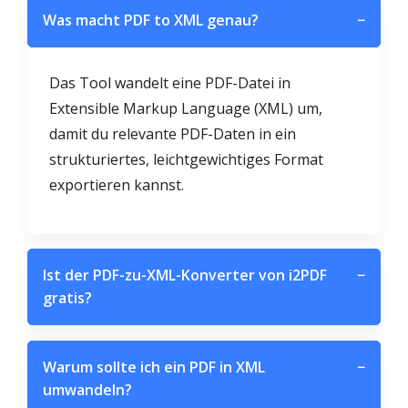
Was macht PDF to XML genau?
−
Das Tool wandelt eine PDF-Datei in
Extensible Markup Language (XML) um,
damit du relevante PDF-Daten in ein
strukturiertes, leichtgewichtiges Format
exportieren kannst.
Ist der PDF-zu-XML-Konverter von i2PDF
−
gratis?
Warum sollte ich ein PDF in XML
−
umwandeln?