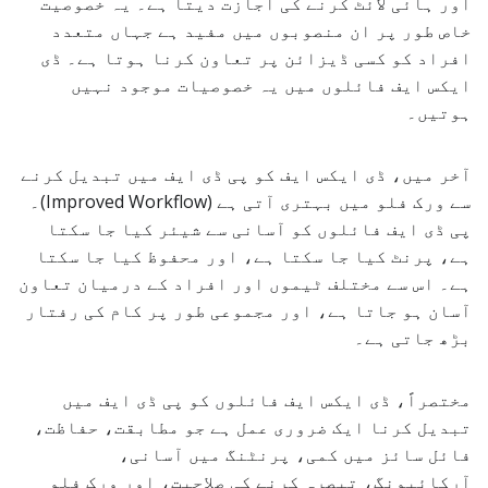
اور ہائی لائٹ کرنے کی اجازت دیتا ہے۔ یہ خصوصیت
خاص طور پر ان منصوبوں میں مفید ہے جہاں متعدد
افراد کو کسی ڈیزائن پر تعاون کرنا ہوتا ہے۔ ڈی
ایکس ایف فائلوں میں یہ خصوصیات موجود نہیں
ہوتیں۔
آخر میں، ڈی ایکس ایف کو پی ڈی ایف میں تبدیل کرنے
سے ورک فلو میں بہتری آتی ہے (Improved Workflow)۔
پی ڈی ایف فائلوں کو آسانی سے شیئر کیا جا سکتا
ہے، پرنٹ کیا جا سکتا ہے، اور محفوظ کیا جا سکتا
ہے۔ اس سے مختلف ٹیموں اور افراد کے درمیان تعاون
آسان ہو جاتا ہے، اور مجموعی طور پر کام کی رفتار
بڑھ جاتی ہے۔
مختصراً، ڈی ایکس ایف فائلوں کو پی ڈی ایف میں
تبدیل کرنا ایک ضروری عمل ہے جو مطابقت، حفاظت،
فائل سائز میں کمی، پرنٹنگ میں آسانی،
آرکائیونگ، تبصرہ کرنے کی صلاحیت، اور ورک فلو