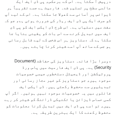
درپیش آ سکتا ہے۔ اس کے برعکس، پی ڈی ایف ایک
عالمی سطح پر تسلیم شدہ فارمیٹ ہے جسے تقریباً ہر
ڈیوائس پر آسانی سے کھولا جا سکتا ہے۔ اس کے لیے آپ
کو صرف ایک پی ڈی ایف ریڈر کی ضرورت ہوتی ہے، جو کہ
مفت میں دستیاب ہے۔ اس طرح ڈی ایکس ایف کو پی ڈی
ایف میں تبدیل کرنے سے اس بات کو یقینی بنایا جا
سکتا ہے کہ دستاویز ہر اس شخص کے لیے قابل رسائی
ہو جس کے ساتھ آپ اسے شیئر کرنا چاہتے ہیں۔
دوسرا بڑا فائدہ دستاویز کی حفاظت (Document
Security) ہے۔ پی ڈی ایف فارمیٹ میں پاس ورڈ
پروٹیکشن اور ڈیجیٹل دستخطوں جیسی خصوصیات
موجود ہیں، جو دستاویز کو غیر مجاز رسائی اور
تبدیلیوں سے محفوظ رکھتی ہیں۔ ڈی ایکس ایف
فائلوں میں یہ خصوصیات موجود نہیں ہوتیں۔ اگر آپ
کسی حساس ڈیزائن یا تکنیکی ڈرائنگ کو شیئر کر رہے
ہیں، تو اسے پی ڈی ایف میں تبدیل کرنا معلومات کو
محفوظ رکھنے کا ایک بہترین طریقہ ہے۔