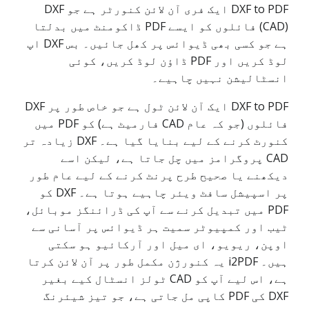
DXF to PDF ایک فری آن لائن کنورٹر ہے جو DXF
(CAD) فائلوں کو ایسے PDF ڈاکومنٹ میں بدلتا
ہے جو کسی بھی ڈیوائس پر کھل جائیں۔ بس DXF اپ
لوڈ کریں اور PDF ڈاؤن لوڈ کریں، کوئی
انسٹالیشن نہیں چاہیے۔
DXF to PDF ایک آن لائن ٹول ہے جو خاص طور پر DXF
فائلوں (جو کہ عام CAD فارمیٹ ہے) کو PDF میں
کنورٹ کرنے کے لیے بنایا گیا ہے۔ DXF زیادہ تر
CAD پروگرامز میں چل جاتا ہے، لیکن اسے
دیکھنے یا صحیح طرح پرنٹ کرنے کے لیے عام طور
پر اسپیشل سافٹ ویئر چاہیے ہوتا ہے۔ DXF کو
PDF میں تبدیل کرنے سے آپ کی ڈرائنگز موبائل،
ٹیب اور کمپیوٹر سمیت ہر ڈیوائس پر آسانی سے
اوپن، ریویو، ای میل اور آرکائیو ہو سکتی
ہیں۔ i2PDF یہ کنورژن مکمل طور پر آن لائن کرتا
ہے، اس لیے آپ کو CAD ٹولز انسٹال کیے بغیر
DXF کی PDF کاپی مل جاتی ہے، جو تیز شیئرنگ