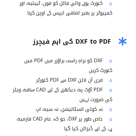
کنورٹ ہونے والی فائل کو فون، ٹیبلیٹ اور
کمپیوٹر پر بغیر اضافی ایپس کے اوپن کرنا
DXF to PDF کی اہم فیچرز
DXF کو براہِ راست براؤزر میں PDF میں
کنورٹ کریں
فری آن لائن DXF سے PDF کنورٹر
PDF آؤٹ پٹ دیکھنے کے لیے CAD سافٹ ویئر
کی ضرورت نہیں
نہ کوئی انسٹالیشن، نہ سیٹ اپ
خاص طور پر DXF، جو کہ عام CAD فارمیٹ
ہے، کے لیے ڈیزائن کیا گیا