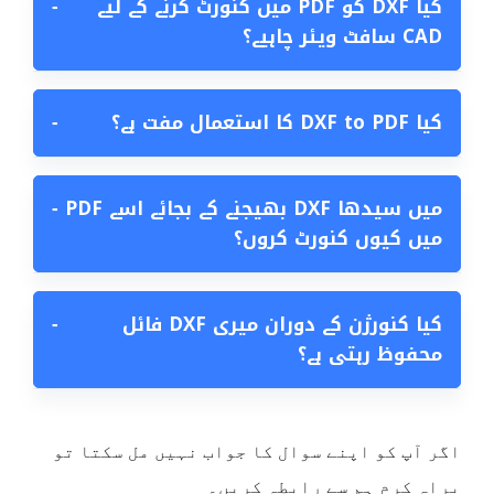
کیا DXF کو PDF میں کنورٹ کرنے کے لیے
−
CAD سافٹ ویئر چاہیے؟
کیا DXF to PDF کا استعمال مفت ہے؟
−
میں سیدھا DXF بھیجنے کے بجائے اسے PDF
−
میں کیوں کنورٹ کروں؟
کیا کنورژن کے دوران میری DXF فائل
−
محفوظ رہتی ہے؟
اگر آپ کو اپنے سوال کا جواب نہیں مل سکتا تو
براہ کرم ہم سے رابطہ کریں۔