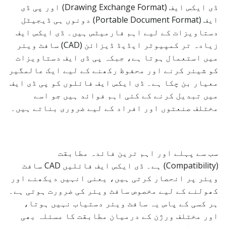
ڈی ایکس ایف (Drawing Exchange Format) اور پی ڈی
ایف (Portable Document Format) دونوں ہی ڈیجیٹل
دستاویزات کے لیے اہم فارمیٹس ہیں۔ ڈی ایکس ایف
زیادہ تر کمپیوٹر ایڈیڈ ڈیزائن (CAD) سافٹ ویئر
میں استعمال ہوتا ہے، جبکہ پی ڈی ایف دستاویزات
کو شیئر کرنے اور محفوظ رکھنے کے لیے ایک عالمگیر
معیار بن چکا ہے۔ ڈی ایکس ایف فائلوں کو پی ڈی ایف
میں تبدیل کرنے کے کئی اہم فوائد ہیں جو اسے
مختلف صنعتوں اور افراد کے لیے ضروری بناتے ہیں۔
سب سے پہلے اور اہم ترین فائدہ مطابقت
(Compatibility) ہے۔ ڈی ایکس ایف فائلیں CAD سافٹ
ویئر پر انحصار کرتی ہیں، یعنی انہیں دیکھنے اور
کھولنے کے لیے مخصوص سافٹ ویئر کی ضرورت ہوتی ہے۔
ہر کسی کے پاس یہ سافٹ ویئر دستیاب نہیں ہوتا،
اور مختلف ورژن کے درمیان مطابقت کا مسئلہ بھی