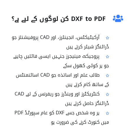
DXF to PDF کن لوگوں کے لیے ہے؟
آرکیٹیکٹس، انجینئرز، اور CAD پروفیشنلز جو
ڈرائنگز شیئر کرتے ہیں
پروجیکٹ مینیجرز جنہیں ایسی فائلیں چاہیے
جو ہر کوئی کھول سکے
طالب علم اور اساتذہ جو CAD اسائنمنٹس
کے ساتھ کام کرتے ہیں
کنٹریکٹرز اور وینڈرز جو ریفرنس کے لیے CAD
ڈرائنگز حاصل کرتے ہیں
ہر وہ شخص جسے DXF کو عام سپورٹڈ PDF
میں کنورٹ کرنے کی ضرورت ہو