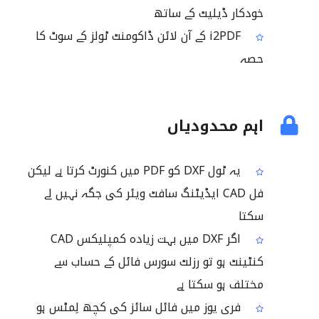
خودکار ڈیلیٹ کے ساتھ
i2PDF کے آن لائن ڈاکومنٹ ٹولز کے سوٹ کا
حصہ
اہم محدودیاں
یہ ٹول DXF کو PDF میں کنورٹ کرتا ہے لیکن
فل CAD ایڈیٹنگ سافٹ ویئر کی جگہ نہیں لے
سکتا
اگر DXF میں بہت زیادہ کمپلیکس CAD
کنٹینٹ ہو تو رزلٹ سورس فائل کے حساب سے
مختلف ہو سکتا ہے
فری یوز میں فائل سائز کی کچھ لِمٹس ہو