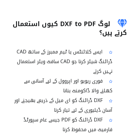
لوگ DXF to PDF کیوں استعمال
کرتے ہیں؟
ایسے کلائنٹس یا ٹیم ممبرز کے ساتھ CAD
ڈرائنگ شیئر کرنا جو CAD سافٹ ویئر استعمال
نہیں کرتے
فوری ریویو اور اپروول کے لیے آسانی سے
کھلنے والا ڈاکومنٹ بنانا
DXF ڈرائنگ کو ای میل کے ذریعے بھیجنے اور
آسان ڈیلیوری کے لیے تیار کرنا
DXF ڈرائنگ کو PDF جیسے عام سپورٹڈ
فارمیٹ میں محفوظ کرنا