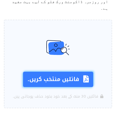
اور روزمرہ ڈاکومنٹ ورک فلو کے لیے بہت مفید
ہے۔
فائلیں منتخب کریں۔
فائلیں 30 منٹ کے بعد خود بخود حذف ہوجاتی ہیں۔