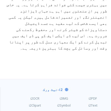
میں بہتری جیسے کئی فوائد فراہم کرتا ہے۔ یہ خاص
طور پر ان صنعتوں میں اہم ہے جہاں ڈیزائن،
انجینئرنگ، اور تعمیرات شامل ہیں، لیکن یہ کسی
بھی ایسے شخص کے لیے مفید ہے جسے ڈیجیٹل
دستاویزات کو شیئر کرنے اور محفوظ رکھنے کی
ضرورت ہے۔ اس لیے ڈی ایکس ایف کو پی ڈی ایف میں
تبدیل کرنے کو ایک معیاری عمل کے طور پر اپنانا
وقت اور وسائل کی بچت کا بہترین ذریعہ ہے۔
i2
-نیٹ ورک
i2OCR
i2IMG
i2PDF
i2Clipart
i2Symbol
i2Text