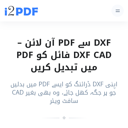
DXF سے PDF آن لائن –
DXF CAD فائل کو PDF
میں تبدیل کریں
اپنی DXF ڈرائنگ کو ایسے PDF میں بدلیں
جو ہر جگہ کھل جائے، وہ بھی بغیر CAD
سافٹ ویئر
✧