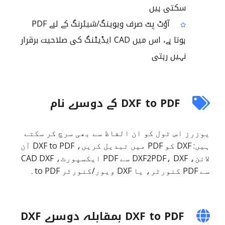
سکتی ہیں
آؤٹ پٹ صرف ویوینگ/شیئرنگ کے لیے PDF
ہوتا ہے، اس میں CAD ایڈیٹنگ کی صلاحیت برقرار
نہیں رہتی
DXF to PDF کے دوسرے نام
یوزرز اس ٹول کو ان الفاظ سے بھی سرچ کر سکتے
ہیں: DXF کو PDF میں تبدیل کریں، DXF to PDF آن
لائن، DXF2PDF، DXF سے PDF ایکسپورٹ، CAD DXF
سے PDF کنورٹر، یا DXF ویور/کنورٹر to PDF۔
DXF to PDF بمقابلہ دوسرے DXF