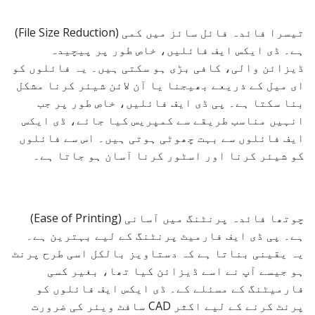
تیسرا فائدہ فائل سائز میں کمی (File Size Reduction)
ہے۔ ڈی ایکس ایف فائلیں، خاص طور پر پیچیدہ
ڈیزائن والی، کافی بڑی ہو سکتی ہیں۔ یہ فائلوں کو
ای میل کے ذریعے بھیجنا یا آن لائن شیئر کرنا مشکل
بنا سکتا ہے۔ پی ڈی ایف فائلیں، خاص طور پر جب
انہیں مناسب طریقے سے کمپریس کیا جائے، ڈی ایکس
ایف فائلوں سے بہت چھوٹی ہوتی ہیں۔ اس سے فائلوں
کو شیئر کرنا اور اسٹور کرنا آسان ہو جاتا ہے۔
چوتھا فائدہ پرنٹنگ میں آسانی (Ease of Printing)
ہے۔ پی ڈی ایف فارمیٹ پرنٹنگ کے لیے بہترین ہے۔
یہ یقینی بناتا ہے کہ دستاویز بالکل اسی طرح پرنٹ
ہو جیسے آپ نے اسے ڈیزائن کیا تھا، بغیر کسی
فارمیٹنگ کے مسئلے کے۔ ڈی ایکس ایف فائلوں کو
پرنٹ کرنے کے لیے اکثر CAD سافٹ ویئر کی ضرورت