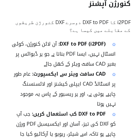
کنورژن آپشنز
i2PDF کا DXF to PDF دوسرے DXF کنورژن طریقوں
کے مقابلے میں کیسا ہے؟
DXF to PDF (i2PDF):
آن لائن کنورژن، کوئی
انسٹال نہیں، ایسا PDF بناتا ہے جو ہر ڈیوائس پر
بغیر CAD سافٹ ویئر کے کھل جائے
CAD سافٹ ویئر سے ایکسپورٹ:
عام طور
پر انسٹالڈ CAD ایپلی کیشنز اور لائسنسنگ
چاہیے ہوتی ہے، اور ہر ریسیور کے پاس یہ موجود
نہیں ہوتا
DXF to PDF کب استعمال کریں:
جب آپ
کو DXF کی تیز، آسان اور ایکسیسبل PDF ورژن
چاہیے ہو تاکہ اسے شیئر، ریویو یا آرکائیو کیا جا