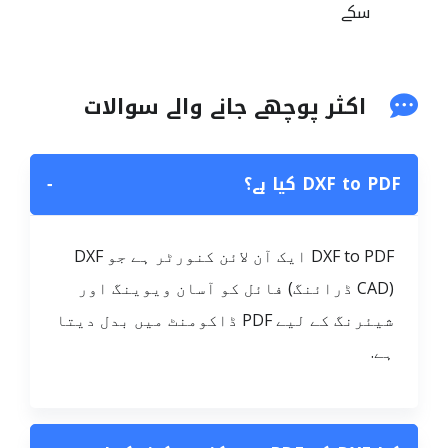
سکے
اکثر پوچھے جانے والے سوالات
DXF to PDF کیا ہے؟
−
DXF to PDF ایک آن لائن کنورٹر ہے جو DXF
(CAD ڈرائنگ) فائل کو آسان ویوینگ اور
شیئرنگ کے لیے PDF ڈاکومنٹ میں بدل دیتا
ہے.