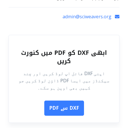
admin@sciweavers.org
ابھی DXF کو PDF میں کنورٹ
کریں
اپنی DXF فائل اپ لوڈ کریں اور چند
سیکنڈز میں ایسا PDF ڈاؤن لوڈ کریں جو
کہیں بھی اوپن ہو سکے۔
DXF سے PDF