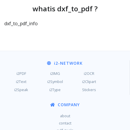
whatis dxf_to_pdf ?
dxf_to_pdf_info
i2
-NETWORK
i2PDF
i2IMG
i2OCR
i2Text
i2Symbol
i2Clipart
i2Speak
i2Type
Stickers
COMPANY
about
contact