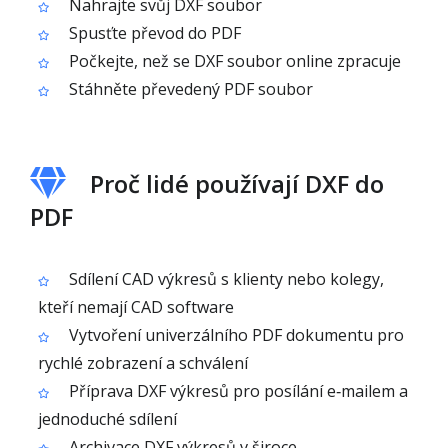
Nahrajte svůj DXF soubor
Spusťte převod do PDF
Počkejte, než se DXF soubor online zpracuje
Stáhněte převedený PDF soubor
Proč lidé používají DXF do
PDF
Sdílení CAD výkresů s klienty nebo kolegy,
kteří nemají CAD software
Vytvoření univerzálního PDF dokumentu pro
rychlé zobrazení a schválení
Příprava DXF výkresů pro posílání e‑mailem a
jednoduché sdílení
Archivace DXF výkresů v široce