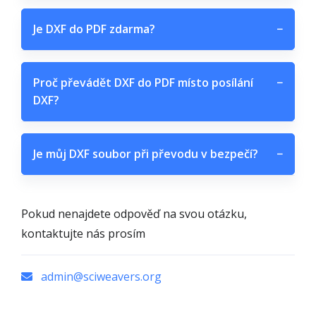
Je DXF do PDF zdarma?
−
Proč převádět DXF do PDF místo posílání
−
DXF?
Je můj DXF soubor při převodu v bezpečí?
−
Pokud nenajdete odpověď na svou otázku,
kontaktujte nás prosím
admin@sciweavers.org