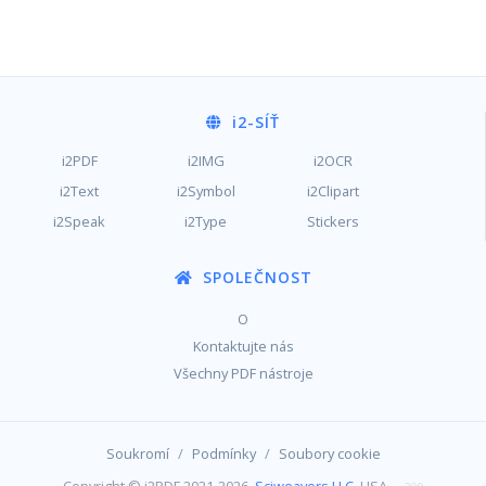
i2
-SÍŤ
i2PDF
i2IMG
i2OCR
i2Text
i2Symbol
i2Clipart
i2Speak
i2Type
Stickers
SPOLEČNOST
O
Kontaktujte nás
Všechny PDF nástroje
/
/
Soukromí
Podmínky
Soubory cookie