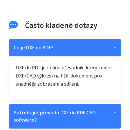
Často kladené dotazy
Co je DXF do PDF?
−
DXF do PDF je online převodník, který změní
DXF (CAD výkres) na PDF dokument pro
snadnější zobrazení a sdílení.
Potřebuji k převodu DXF do PDF CAD
−
software?