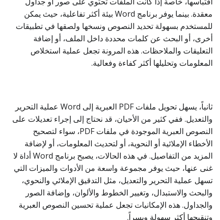
اقتباسها، خاصة إذا كانت الملفات تحتوي على صور أو جداول
معقدة. بينما يوفر برنامج Word بيئة أكثر تفاعلية، حيث يمكن
للمستخدم بسهولة تحديد النصوص ونسخها ولصقها في تطبيقات
أخرى، أو البحث عن كلمات محددة داخل الملف، أو إضافة
التعليقات والملاحظات. هذه المرونة تجعل عملية استخلاص
المعلومات وتحليلها أكثر كفاءة وفعالية.
ثانياً، يسهل تحويل ملفات PDF العبرية إلى Word عملية التحرير
والتعديل. ففي كثير من الأحيان، قد نحتاج إلى إجراء تعديلات على
النصوص العبرية الموجودة في ملفات PDF، سواء لتصحيح
الأخطاء الإملائية أو النحوية، أو لتحديث المعلومات، أو لإضافة
المزيد من التفاصيل. في هذه الحالات، يصبح برنامج Word أداة لا
غنى عنها، حيث يوفر مجموعة واسعة من الأدوات والميزات التي
تسهل عملية التحرير والتعديل، مثل التدقيق الإملائي والنحوي،
والبحث والاستبدال، وتغيير الخطوط والألوان، وإضافة الصور
والجداول. هذه الإمكانيات تجعل عملية تحسين النصوص العبرية
وتنقيحها أكثر سهولة ويسراً.