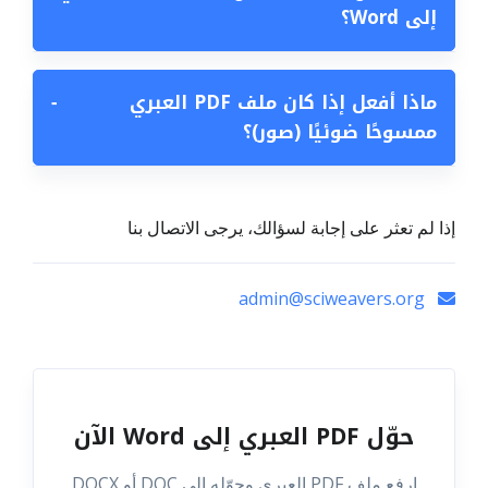
إلى Word؟
ماذا أفعل إذا كان ملف PDF العبري
−
ممسوحًا ضوئيًا (صور)؟
إذا لم تعثر على إجابة لسؤالك، يرجى الاتصال بنا
admin@sciweavers.org
حوّل PDF العبري إلى Word الآن
ارفع ملف PDF العبري وحوّله إلى DOC أو DOCX