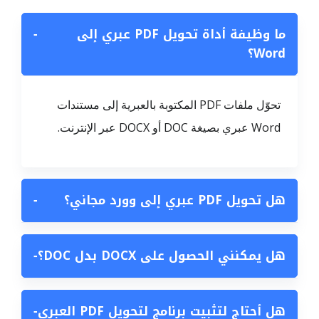
ما وظيفة أداة تحويل PDF عبري إلى
−
Word؟
تحوّل ملفات PDF المكتوبة بالعبرية إلى مستندات
Word عبري بصيغة DOC أو DOCX عبر الإنترنت.
هل تحويل PDF عبري إلى وورد مجاني؟
−
هل يمكنني الحصول على DOCX بدل DOC؟
−
هل أحتاج لتثبيت برنامج لتحويل PDF العبري
−