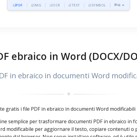
Più »
i2PDF
i2IMG
i2OCR
i2TEXT
i2SYMBOL
DF ebraico in Word (DOCX/DO
DF in ebraico in documenti Word modifica
✧
 gratis i file PDF in ebraico in documenti Word modificabil
line semplice per trasformare documenti PDF in ebraico in
Word modificabile per aggiornare il testo, copiare contenut
ente dal browser. Non serve installare software, ed è utile 