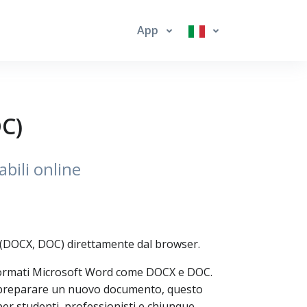
App
C)
bili online
i (DOCX, DOC) direttamente dal browser.
 formati Microsoft Word come DOCX e DOC.
i o preparare un nuovo documento, questo
per studenti, professionisti e chiunque