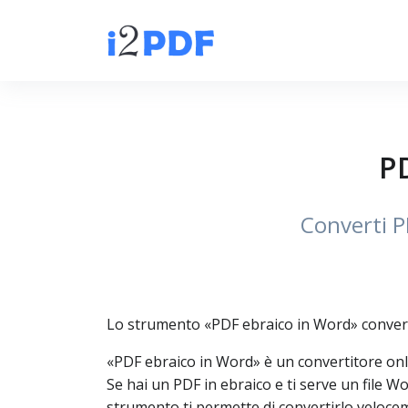
P
Converti P
Lo strumento «PDF ebraico in Word» converte
«PDF ebraico in Word» è un convertitore on
Se hai un PDF in ebraico e ti serve un file 
strumento ti permette di convertirlo velocem