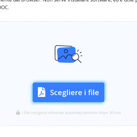
DOC.
Scegliere i file
I file vengono eliminati automaticamente dopo 30 min