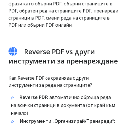
фрази като обърни PDF, обърни страниците в
PDF, обратен ред на страниците PDF, пренареди
страници в PDF, смени реда на страниците в
PDF или обърни PDF онлайн.
Reverse PDF vs други
инструменти за пренареждане
Как Reverse PDF се сравнява с други
инструменти за реда на страниците?
Reverse PDF:
автоматично обръща реда
на всички страници в документа (от край към
начало)
Инструменти „Организирай/Пренареди“: