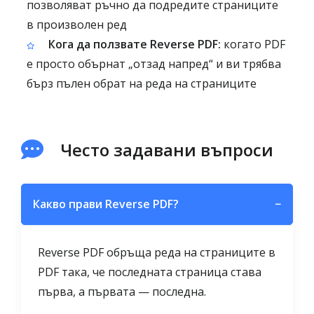
позволяват ръчно да подредите страниците
в произволен ред
Кога да ползвате Reverse PDF:
когато PDF
е просто обърнат „отзад напред“ и ви трябва
бърз пълен обрат на реда на страниците
Често задавани въпроси
Какво прави Reverse PDF?
−
Reverse PDF обръща реда на страниците в
PDF така, че последната страница става
първа, а първата — последна.