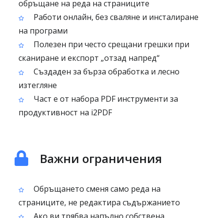
обръщане на реда на страниците
Работи онлайн, без сваляне и инсталиране
на програми
Полезен при често срещани грешки при
сканиране и експорт „отзад напред“
Създаден за бърза обработка и лесно
изтегляне
Част е от набора PDF инструменти за
продуктивност на i2PDF
Важни ограничения
Обръщането сменя само реда на
страниците, не редактира съдържанието
Ако ви трябва напълно собствена