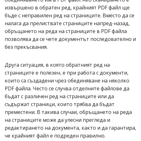
извършено в обратен ред, крайният PDF файл ще
бъде с неправилен ред на страниците. Вместо да се
налага да прелиствате страниците напред-назад,
обръщането на реда на страниците в PDF файла
позволява да се чете документът последователно и
без прекъсвания.
Друга ситуация, в която обратният ред на
страниците е полезен, е при работа с документи,
които са създадени чрез обединяване на няколко
PDF файла. Често се случва отделните файлове да
бъдат с различен ред на страниците или да
съдържат страници, които трябва да бъдат
преместени. В такива случаи, обръщането на реда
на страниците може да улесни прегледа и
редактирането на документа, както и да гарантира,
че крайният файл е подреден правилно.