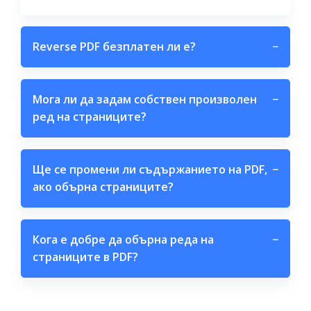
Reverse PDF безплатен ли е?
−
Мога ли да задам собствен произволен
−
ред на страниците?
Ще се промени ли съдържанието на PDF,
−
ако обърна страниците?
Кога е добре да обърна реда на
−
страниците в PDF?