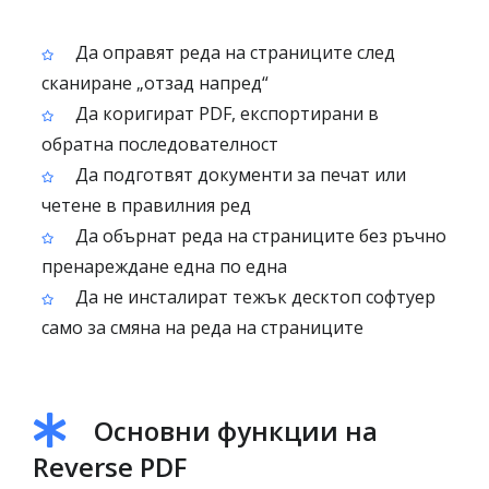
Да оправят реда на страниците след
сканиране „отзад напред“
Да коригират PDF, експортирани в
обратна последователност
Да подготвят документи за печат или
четене в правилния ред
Да обърнат реда на страниците без ръчно
пренареждане една по една
Да не инсталират тежък десктоп софтуер
само за смяна на реда на страниците
Основни функции на
Reverse PDF