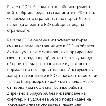
Reverse PDF е безплатен онлайн инструмент,
който обръща реда на страниците в PDF така,
че последната страница става първа. Лесен
начин да оправите PDF с обърнат ред на
страниците.
Reverse PDF е онлайн инструмент за бърза
смяна на реда на страниците в PDF на обратен.
Ако документът е сканиран, експортиран или
слепен „отзад напред“, можете за секунди да
обърнете реда на страниците и да върнете
нормалната последователност. Инструментът
завърта страниците в PDF в посоката, която ви
трябва (например от край към начало вместо
от първа към последна). Всичко работи
директно в браузъра, без инсталиране на
софтуер, и е удобен за бързо подреждане на
документи преди споделяне, печат или