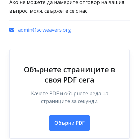
Ако не можете да намерите отговор на вашия
въпрос, моля, свържете се с нас
admin@sciweavers.org
Обърнете страниците в
своя PDF сега
Качете PDF и обърнете реда на
страниците за секунди.
Обърни PDF