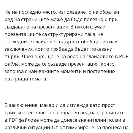
Не на последно място, използването на обратен
ред на страниците може да бъде полезно и при
създаване на презентации. В някои случаи,
презентациите са структурирани така, че
последните слайдове съдържат обобщения или
заключения, които трябва да бъдат показани
първи. Чрез обръщане на реда на слайдовете в PDF
файла, може да се създаде презентация, която
започва с най-важните моменти и постепенно
разгръща темата.
В заключение, макар и да изглежда като прост
трик, използването на обратен ред на страниците
в PDF файлове може да донесе значителни ползи в
различни ситуации. От оптимизиране на процеса на