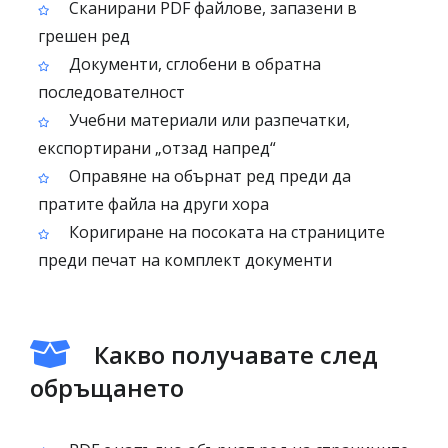
Сканирани PDF файлове, запазени в
грешен ред
Документи, сглобени в обратна
последователност
Учебни материали или разпечатки,
експортирани „отзад напред“
Оправяне на обърнат ред преди да
пратите файла на други хора
Коригиране на посоката на страниците
преди печат на комплект документи
Какво получавате след
обръщането