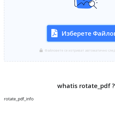
Изберете Файло
Файловете се изтриват автоматично след
whatis rotate_pdf ?
rotate_pdf_info