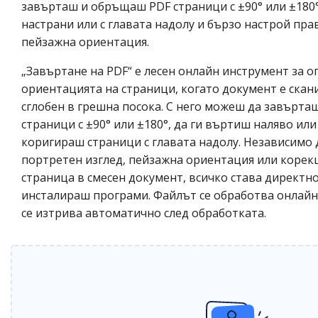
завърташ и обръщаш PDF страници с ±90° или ±180
настрани или с главата надолу и бързо настрой пр
пейзажна ориентация.
„Завъртане на PDF“ е лесен онлайн инструмент за о
ориентацията на страници, когато документ е скан
сглобен в грешна посока. С него можеш да завърт
страници с ±90° или ±180°, да ги въртиш наляво или
коригираш страници с главата надолу. Независимо 
портретен изглед, пейзажна ориентация или корек
страница в смесен документ, всичко става директно
инсталираш програми. Файлът се обработва онлайн и
се изтрива автоматично след обработката.