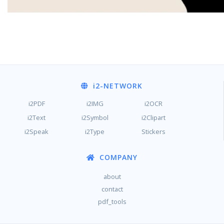
i2
-NETWORK
i2PDF
i2IMG
i2OCR
i2Text
i2Symbol
i2Clipart
i2Speak
i2Type
Stickers
COMPANY
about
contact
pdf_tools