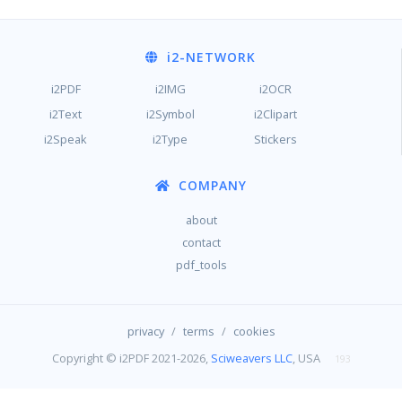
i2
-NETWORK
i2PDF
i2IMG
i2OCR
i2Text
i2Symbol
i2Clipart
i2Speak
i2Type
Stickers
COMPANY
about
contact
pdf_tools
/
/
privacy
terms
cookies
Copyright © i2PDF 2021-2026,
Sciweavers LLC
, USA
193