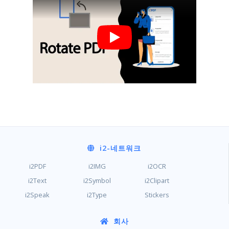
i2
-네트워크
i2PDF
i2IMG
i2OCR
i2Text
i2Symbol
i2Clipart
i2Speak
i2Type
Stickers
회사