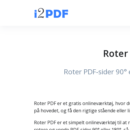
Roter
Roter PDF‑sider 90° e
Roter PDF er et gratis onlineværktøj, hvor du 
på hovedet, og få den rigtige stående eller l
Roter PDF er et simpelt onlineværktøj til at
rotere og vende PDF‑sider 90° eller 180°, så 