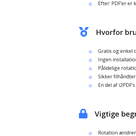
Efter: PDF’er er k
Hvorfor bru
Gratis og enkel o
Ingen installati
Pålidelige rotati
Sikker filhåndte
En del af i2PDF’
Vigtige be
Rotation ændrer 