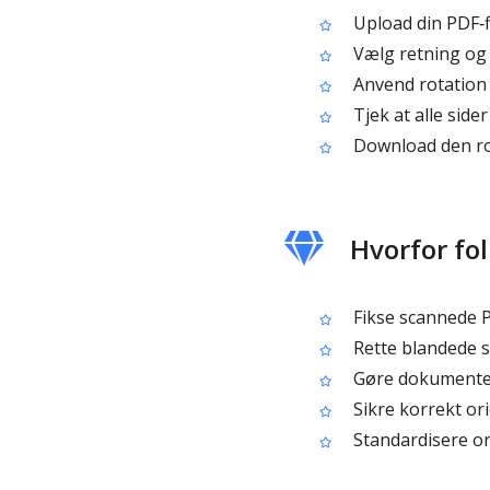
Upload din PDF‑fi
Vælg retning og v
Anvend rotation p
Tjek at alle sider
Download den r
Hvorfor fo
Fikse scannede PD
Rette blandede s
Gøre dokumenter
Sikre korrekt ori
Standardisere or