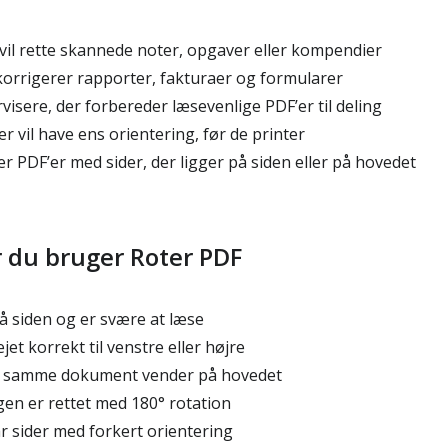
vil rette skannede noter, opgaver eller kompendier
korrigerer rapporter, fakturaer og formularer
isere, der forbereder læsevenlige PDF’er til deling
 vil have ens orientering, før de printer
r PDF’er med sider, der ligger på siden eller på hovedet
r du bruger Roter PDF
på siden og er svære at læse
ejet korrekt til venstre eller højre
 i samme dokument vender på hovedet
gen er rettet med 180° rotation
år sider med forkert orientering