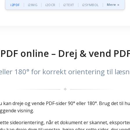
Mere »
i2PDF
i2IMG
i2OCR
i2TEXT
i2SYMBOL
 PDF online – Drej & vend PDF
ller 180° for korrekt orientering til læsni
✧
kan dreje og vende PDF‑sider 90° eller 180°. Brug det til hurt
iggende visning.
 rette sideorientering, når et dokument er skannet, eksporte
du kan dreje dem til venstre, højre eller rette sider, der ve