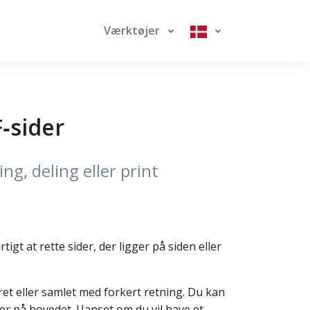
Værktøjer
‑sider
ng, deling eller print
igt at rette sider, der ligger på siden eller
ret eller samlet med forkert retning. Du kan
nder på hovedet. Uanset om du vil have et