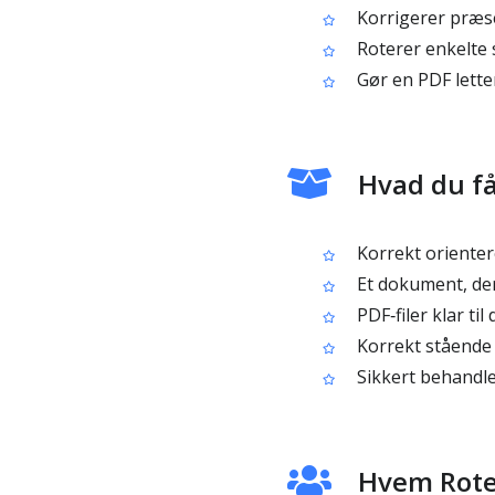
Korrigerer præse
Roterer enkelte s
Gør en PDF lette
Hvad du få
Korrekt orienter
Et dokument, der 
PDF‑filer klar til
Korrekt stående e
Sikkert behandlet
Hvem Roter