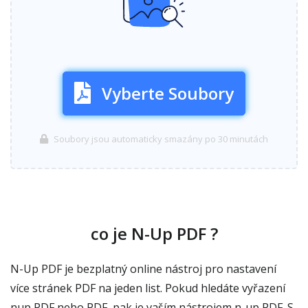
Vyberte Soubory
Soubory jsou automaticky smazány po 30 minutách
co je N-Up PDF ?
N-Up PDF je bezplatný online nástroj pro nastavení
více stránek PDF na jeden list. Pokud hledáte vyřazení
nup PDF nebo PDF, pak je vaším nástrojem n-up PDF. S