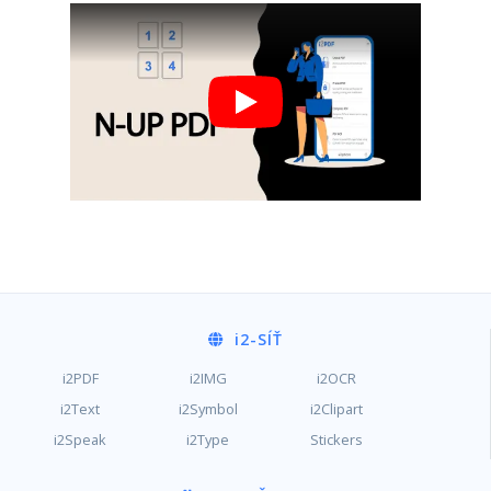
i2
-SÍŤ
i2PDF
i2IMG
i2OCR
i2Text
i2Symbol
i2Clipart
i2Speak
i2Type
Stickers