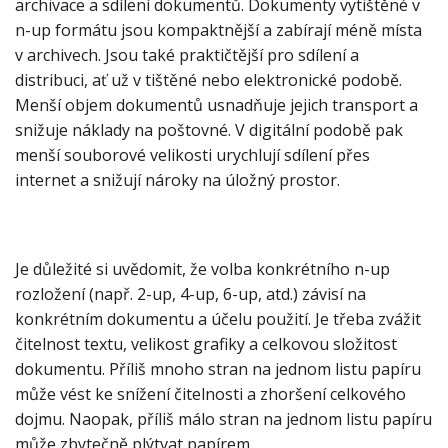
archivace a sdílení dokumentů. Dokumenty vytištěné v
n-up formátu jsou kompaktnější a zabírají méně místa
v archivech. Jsou také praktičtější pro sdílení a
distribuci, ať už v tištěné nebo elektronické podobě.
Menší objem dokumentů usnadňuje jejich transport a
snižuje náklady na poštovné. V digitální podobě pak
menší souborové velikosti urychlují sdílení přes
internet a snižují nároky na úložný prostor.
Je důležité si uvědomit, že volba konkrétního n-up
rozložení (např. 2-up, 4-up, 6-up, atd.) závisí na
konkrétním dokumentu a účelu použití. Je třeba zvážit
čitelnost textu, velikost grafiky a celkovou složitost
dokumentu. Příliš mnoho stran na jednom listu papíru
může vést ke snížení čitelnosti a zhoršení celkového
dojmu. Naopak, příliš málo stran na jednom listu papíru
může zbytečně plýtvat papírem.