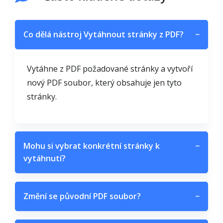
Co dělá nástroj Vytáhnout stránky z PDF?
−
Vytáhne z PDF požadované stránky a vytvoří
nový PDF soubor, který obsahuje jen tyto
stránky.
Mohu si vybrat konkrétní stránky k
−
vytáhnutí?
Změní se původní PDF soubor?
−