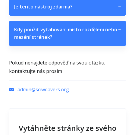
Je tento nástroj zdarma?
−
Kdy použít vytahování místo rozdělení nebo
−
mazání stránek?
Pokud nenajdete odpověď na svou otázku,
kontaktujte nás prosím
admin@sciweavers.org
Vytáhněte stránky ze svého