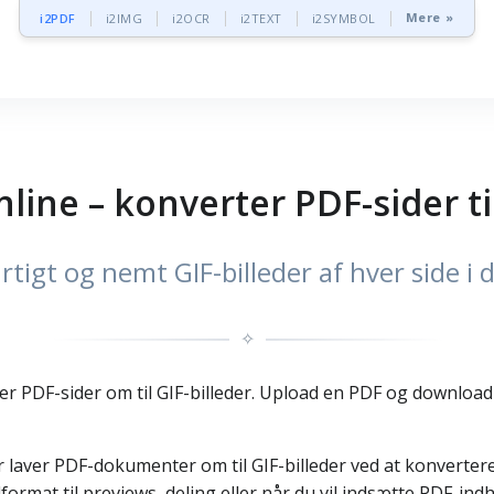
Mere »
i2PDF
i2IMG
i2OCR
i2TEXT
i2SYMBOL
nline – konverter PDF-sider ti
rtigt og nemt GIF-billeder af hver side i 
✧
ver PDF-sider om til GIF-billeder. Upload en PDF og download GI
er laver PDF-dokumenter om til GIF-billeder ved at konvertere
edformat til previews, deling eller når du vil indsætte PDF-i