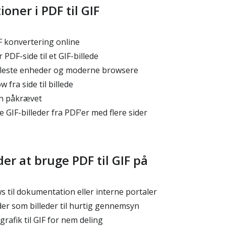
oner i PDF til GIF
F konvertering online
PDF-side til et GIF-billede
fleste enheder og moderne browsere
ow fra side til billede
on påkrævet
ve GIF-billeder fra PDF’er med flere sider
r at bruge PDF til GIF på
 til dokumentation eller interne portaler
der som billeder til hurtig gennemsyn
afik til GIF for nem deling