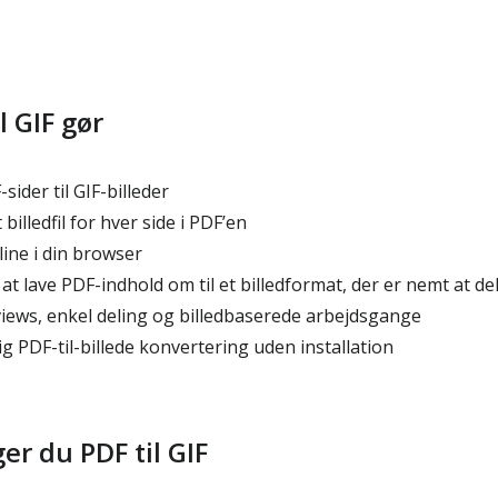
l GIF gør
ider til GIF-billeder
illedfil for hver side i PDF’en
ine i din browser
t lave PDF-indhold om til et billedformat, der er nemt at de
views, enkel deling og billedbaserede arbejdsgange
ig PDF-til-billede konvertering uden installation
r du PDF til GIF