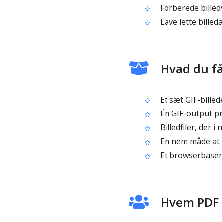
Forberede billedv
Lave lette billeda
Hvad du få
Et sæt GIF-billede
Én GIF-output pr.
Billedfiler, der 
En nem måde at g
Et browserbasere
Hvem PDF ti