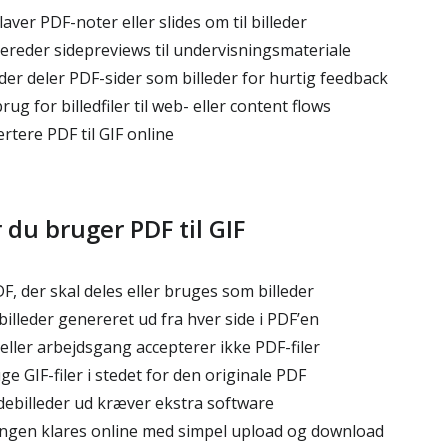
aver PDF-noter eller slides om til billeder
ereder sidepreviews til undervisningsmateriale
er deler PDF-sider som billeder for hurtig feedback
g for billedfiler til web- eller content flows
ertere PDF til GIF online
r du bruger PDF til GIF
F, der skal deles eller bruges som billeder
-billeder genereret ud fra hver side i PDF’en
eller arbejdsgang accepterer ikke PDF-filer
ge GIF-filer i stedet for den originale PDF
debilleder ud kræver ekstra software
ingen klares online med simpel upload og download