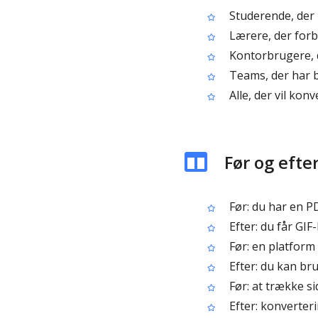
Studerende, der l
Lærere, der forb
Kontorbrugere, d
Teams, der har bru
Alle, der vil konv
Før og efte
Før: du har en PD
Efter: du får GIF
Før: en platform 
Efter: du kan bru
Før: at trække si
Efter: konverter