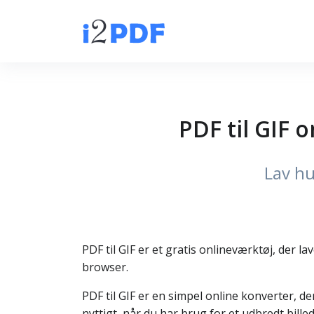
PDF til GIF o
Lav hu
PDF til GIF er et gratis onlineværktøj, der la
browser.
PDF til GIF er en simpel online konverter, d
nyttigt, når du har brug for et udbredt bill