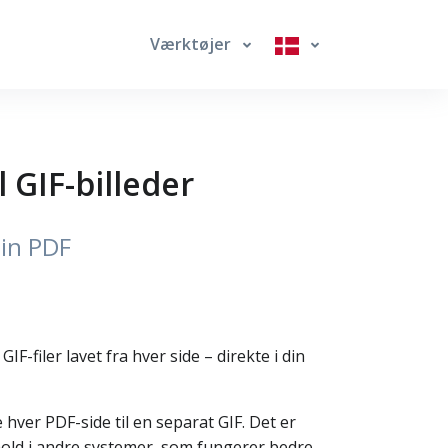
Værktøjer
l GIF-billeder
din PDF
F-filer lavet fra hver side – direkte i din
 hver PDF-side til en separat GIF. Det er
ndhold i andre systemer, som fungerer bedre