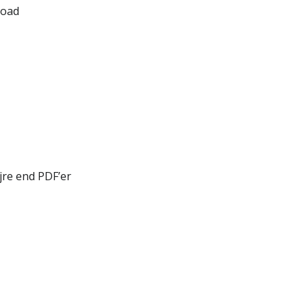
load
jre end PDF’er