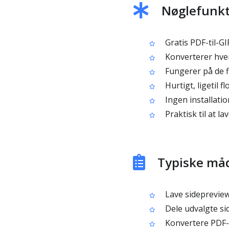
Nøglefunkti
Gratis PDF-til-GI
Konverterer hver 
Fungerer på de 
Hurtigt, ligetil fl
Ingen installati
Praktisk til at la
Typiske måde
Lave sidepreviews
Dele udvalgte si
Konvertere PDF-gr