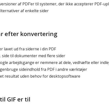
ersioner af PDF’er til systemer, der ikke accepterer PDF-up
lternativer af enkelte sider
r efter konvertering
r lavet ud fra siderne i din PDF
 side til dokumenter med flere sider
i nogle arbejdsgange er nemmere at dele, vedhæfte eller indle
enbruge sideindhold fra PDF i andre værktøjer
t resultat uden behov for desktopsoftware
l GIF er til