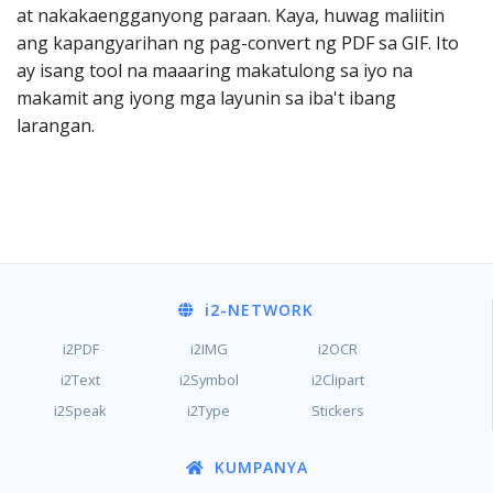
at nakakaengganyong paraan. Kaya, huwag maliitin
ang kapangyarihan ng pag-convert ng PDF sa GIF. Ito
ay isang tool na maaaring makatulong sa iyo na
makamit ang iyong mga layunin sa iba't ibang
larangan.
i2
-NETWORK
i2PDF
i2IMG
i2OCR
i2Text
i2Symbol
i2Clipart
i2Speak
i2Type
Stickers
KUMPANYA