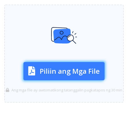
Piliin ang Mga File
Ang mga file ay awtomatikong tatanggalin pagkatapos ng 30 min