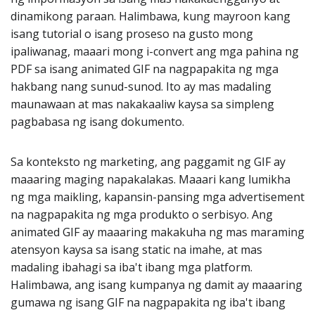
dinamikong paraan. Halimbawa, kung mayroon kang
isang tutorial o isang proseso na gusto mong
ipaliwanag, maaari mong i-convert ang mga pahina ng
PDF sa isang animated GIF na nagpapakita ng mga
hakbang nang sunud-sunod. Ito ay mas madaling
maunawaan at mas nakakaaliw kaysa sa simpleng
pagbabasa ng isang dokumento.
Sa konteksto ng marketing, ang paggamit ng GIF ay
maaaring maging napakalakas. Maaari kang lumikha
ng mga maikling, kapansin-pansing mga advertisement
na nagpapakita ng mga produkto o serbisyo. Ang
animated GIF ay maaaring makakuha ng mas maraming
atensyon kaysa sa isang static na imahe, at mas
madaling ibahagi sa iba't ibang mga platform.
Halimbawa, ang isang kumpanya ng damit ay maaaring
gumawa ng isang GIF na nagpapakita ng iba't ibang