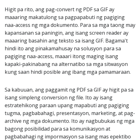
Higit pa rito, ang pag-convert ng PDF sa GIF ay
maaaring makatulong sa pagpapabuti ng pagiging
naa-access ng mga dokumento. Para sa mga taong may
kapansanan sa paningin, ang isang screen reader ay
maaaring basahin ang teksto sa isang GIF. Bagama't
hindi ito ang pinakamahusay na solusyon para sa
pagiging naa-access, maaari itong maging isang
kapaki-pakinabang na alternatibo sa mga sitwasyon
kung saan hindi posible ang ibang mga pamamaraan.
Sa kabuuan, ang paggamit ng PDF sa GIF ay higit pa sa
isang simpleng conversion ng file. Ito ay isang
estratehikong paraan upang mapabuti ang pagiging
tugma, pagbabahagi, presentasyon, marketing, at pag-
archive ng mga dokumento. Ito ay nagbubukas ng mga
bagong posibilidad para sa komunikasyon at
pagbabahagi ng impormasyon sa isang mas epektibo