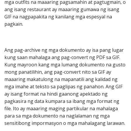
mga outfits na maaaring pagsamahin at pagtugmain, o
ang isang restaurant ay maaaring gumawa ng isang
GIF na nagpapakita ng kanilang mga espesyal na
pagkain.
Ang pag-archive ng mga dokumento ay isa pang lugar
kung saan mahalaga ang pag-convert ng PDF sa GIF.
Kung mayroon kang mga lumang dokumento na gusto
mong panatilihin, ang pag-convert nito sa GIF ay
maaaring makatulong na mapanatili ang kalidad ng
mga imahe at teksto sa paglipas ng panahon. Ang GIF
ay isang format na hindi gaanong apektado ng
pagkasira ng data kumpara sa ibang mga format ng
file. Ito ay maaaring maging partikular na mahalaga
para sa mga dokumento na naglalaman ng mga
sensitibong impormasyon o mga mahalagang larawan.