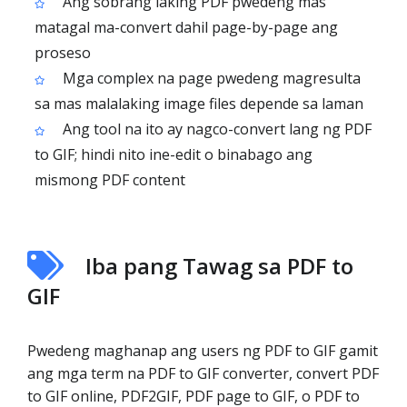
Ang sobrang laking PDF pwedeng mas
matagal ma-convert dahil page-by-page ang
proseso
Mga complex na page pwedeng magresulta
sa mas malalaking image files depende sa laman
Ang tool na ito ay nagco-convert lang ng PDF
to GIF; hindi nito ine-edit o binabago ang
mismong PDF content
Iba pang Tawag sa PDF to
GIF
Pwedeng maghanap ang users ng PDF to GIF gamit
ang mga term na PDF to GIF converter, convert PDF
to GIF online, PDF2GIF, PDF page to GIF, o PDF to