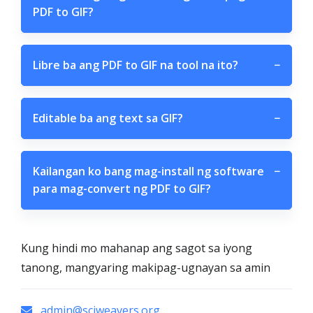
PDF to GIF?
Libre ba ang PDF to GIF na tool na ito?
−
Editable ba ang text sa GIF?
−
Kailangan ko bang mag-install ng software
−
para mag-convert ng PDF to GIF?
Kung hindi mo mahanap ang sagot sa iyong
tanong, mangyaring makipag-ugnayan sa amin
admin@sciweavers.org