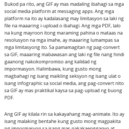
Bukod pa rito, ang GIF ay mas madaling ibahagi sa mga
social media platform at messaging apps. Ang mga
platform na ito ay kadalasang may limitasyon sa laki ng
file na maaaring i-upload o ibahagi. Ang mga PDF, lalo
na kung mayroon itong maraming pahina o mataas na
resolusyon na mga imahe, ay maaaring lumampas sa
mga limitasyong ito. Sa pamamagitan ng pag-convert
sa GIF, maaaring mabawasan ang laki ng file nang hindi
gaanong nakokompromiso ang kalidad ng
impormasyon. Halimbawa, kung gusto mong
magbahagi ng isang maikling seksyon ng isang ulat o
isang infographic sa social media, ang pag-convert nito
sa GIF ay mas praktikal kaysa sa pag-upload ng buong
PDF.
Ang GIF ay kilala rin sa kakayahang mag-animate. Ito ay
isang malaking bentahe kung gusto mong magpakita
ng impormasyon sa isang mas nakakaengganyo at