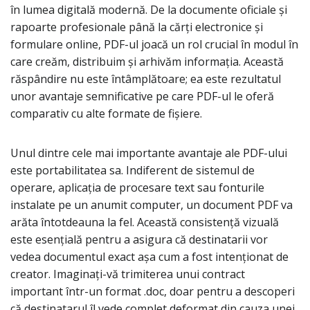
în lumea digitală modernă. De la documente oficiale și
rapoarte profesionale până la cărți electronice și
formulare online, PDF-ul joacă un rol crucial în modul în
care creăm, distribuim și arhivăm informația. Această
răspândire nu este întâmplătoare; ea este rezultatul
unor avantaje semnificative pe care PDF-ul le oferă
comparativ cu alte formate de fișiere.
Unul dintre cele mai importante avantaje ale PDF-ului
este portabilitatea sa. Indiferent de sistemul de
operare, aplicația de procesare text sau fonturile
instalate pe un anumit computer, un document PDF va
arăta întotdeauna la fel. Această consistență vizuală
este esențială pentru a asigura că destinatarii vor
vedea documentul exact așa cum a fost intenționat de
creator. Imaginați-vă trimiterea unui contract
important într-un format .doc, doar pentru a descoperi
că destinatarul îl vede complet deformat din cauza unei