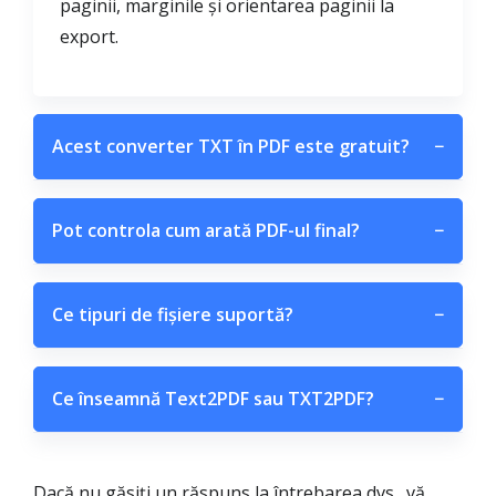
paginii, marginile și orientarea paginii la
export.
Acest converter TXT în PDF este gratuit?
−
Pot controla cum arată PDF-ul final?
−
Ce tipuri de fișiere suportă?
−
Ce înseamnă Text2PDF sau TXT2PDF?
−
Dacă nu găsiți un răspuns la întrebarea dvs., vă