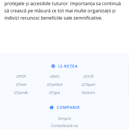
protejate și accesibile tuturor. Importanța sa continuă
să crească pe măsură ce tot mai multe organizații și
indivizi recunosc beneficiile sale semnificative.
i2
-REȚEA
i2PDF
i2IMG
i2OCR
i2Text
i2Symbol
i2Clipart
i2Speak
i2Type
Stickers
COMPANIE
Despre
Contactează-ne