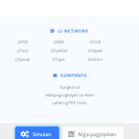
i2
-NETWORK
i2PDF
i2IMG
i2OCR
i2Text
i2Symbol
i2Clipart
i2Speak
i2Type
Stickers
KUMPANYA
Tungkol sa
Makipag-ugnayan sa Amin
Lahat ng PDF Tools
/
/
Pagkapribado
Mga tuntunin
Mga cookies
Simulan
Mga pagpipilian
Copyright © i2PDF 2021-2026,
Sciweavers LLC
, USA
196