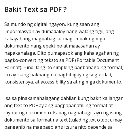
Bakit Text sa PDF ?
Sa mundo ng digital ngayon, kung saan ang
impormasyon ay dumadaloy nang walang tigil, ang
kakayahang magbahagi at mag-imbak ng mga
dokumento nang epektibo at maaasahan ay
napakahalaga. Dito pumapasok ang kahalagahan ng
pagko-convert ng teksto sa PDF (Portable Document
Format). Hindi lang ito simpleng pagbabago ng format;
ito ay isang hakbang na nagbibigay ng seguridad,
konsistensya, at accessibility sa ating mga dokumento.
Isa sa pinakamahalagang dahilan kung bakit kailangan
ang text to PDF ay ang pagpapanatili ng format at
layout ng dokumento. Kapag nagbahagi tayo ng isang
dokumento sa format na text (tulad ng .txt o .doc), may
panganib na magbago ang itsura nito depende sa