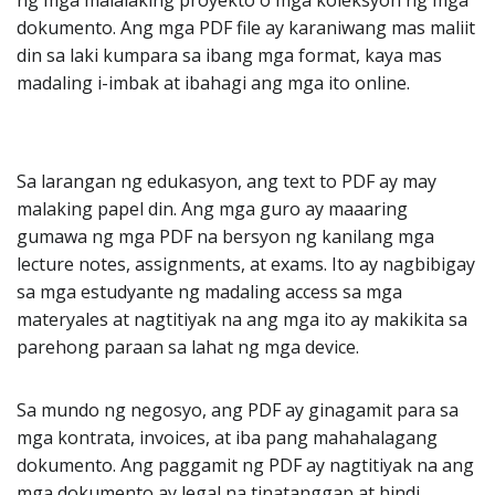
ng mga malalaking proyekto o mga koleksyon ng mga
dokumento. Ang mga PDF file ay karaniwang mas maliit
din sa laki kumpara sa ibang mga format, kaya mas
madaling i-imbak at ibahagi ang mga ito online.
Sa larangan ng edukasyon, ang text to PDF ay may
malaking papel din. Ang mga guro ay maaaring
gumawa ng mga PDF na bersyon ng kanilang mga
lecture notes, assignments, at exams. Ito ay nagbibigay
sa mga estudyante ng madaling access sa mga
materyales at nagtitiyak na ang mga ito ay makikita sa
parehong paraan sa lahat ng mga device.
Sa mundo ng negosyo, ang PDF ay ginagamit para sa
mga kontrata, invoices, at iba pang mahahalagang
dokumento. Ang paggamit ng PDF ay nagtitiyak na ang
mga dokumento ay legal na tinatanggap at hindi