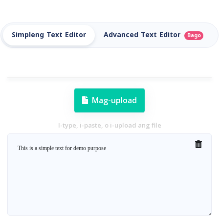
Simpleng Text Editor
Advanced Text Editor
Bago
Mag-upload
I-type, i-paste, o i-upload ang file