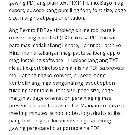
gawing PDF ang plain text (TXT) file mo. Bago mag-
export, puwede kang pumili ng font, font size, page
size, margins at page orientation.
Ang Text to PDF ay simpleng online tool para i-
convert ang plain text (TXT) files sa PDF format
para mas madali silang i-share, i-print at i-archive.
Hindi mo na kailangan mag-paste sa ibang app o
mag-install ng software – i-upload lang ang TXT
file at i-export diretso sa malinis na PDF sa browser
mo. Habang nagko-convert, puwede mong
kontrolin ang mga pangunahing layout option
tulad ng font family, font size, page size, page
margin at page orientation para maging mas
presentable ang lalabas na file. Mainam ito para sa
meeting minutes, school notes, logs, drafts at iba
pang text-only na documents na gusto mong
gawing pare-pareho at portable na PDF.