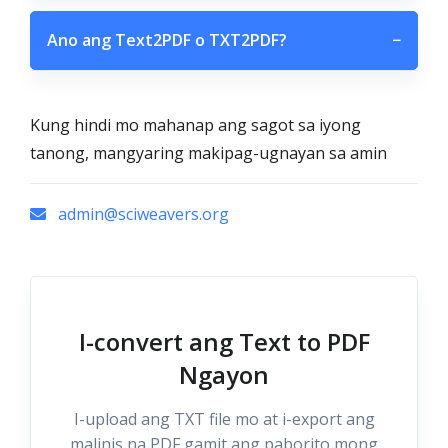
Ano ang Text2PDF o TXT2PDF?
−
Kung hindi mo mahanap ang sagot sa iyong
tanong, mangyaring makipag-ugnayan sa amin
admin@sciweavers.org
I-convert ang Text to PDF
Ngayon
I-upload ang TXT file mo at i-export ang
malinis na PDF gamit ang paborito mong