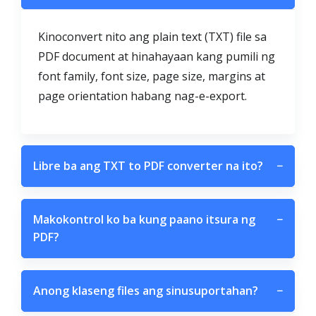
Kinoconvert nito ang plain text (TXT) file sa
PDF document at hinahayaan kang pumili ng
font family, font size, page size, margins at
page orientation habang nag-e-export.
Libre ba ang TXT to PDF converter na ito?
−
Makokontrol ko ba kung paano itsura ng
−
PDF?
Anong klaseng files ang sinusuportahan?
−