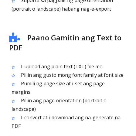
Suporta sa pagpalit ng page orientation
(portrait o landscape) habang nag-e-export
Paano Gamitin ang Text to
PDF
I-upload ang plain text (TXT) file mo
Piliin ang gusto mong font family at font size
Pumili ng page size at i-set ang page
margins
Piliin ang page orientation (portrait o
landscape)
I-convert at i-download ang na-generate na
PDF