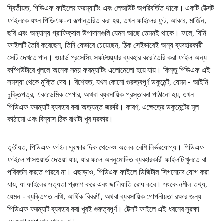
দ্বিতীয়ত, পিডিএফ ফাইলের ফরম্যাটিং এবং লেআউট অপরিবর্তিত থাকে। একটি টেক্সট
ফাইলকে যখন পিডিএফ-এ রূপান্তরিত করা হয়, তখন ফাইলের ফন্ট, আকার, মার্জিন,
ছবি এবং অন্যান্য গ্রাফিক্যাল উপাদানগুলি যেমন আছে তেমনই থাকে। ফলে, যিনি
ফাইলটি তৈরি করেছেন, তিনি যেভাবে চেয়েছেন, ঠিক সেইভাবেই অন্য ব্যবহারকারী
সেটি দেখতে পান। ওয়ার্ড প্রসেসিং সফটওয়্যার ব্যবহার করে তৈরি করা ফাইল অন্য
কম্পিউটারে খুললে অনেক সময় ফরম্যাটিং এলোমেলো হয়ে যায়। কিন্তু পিডিএফ এই
সমস্যা থেকে মুক্তি দেয়। বিশেষত, যখন কোনো গুরুত্বপূর্ণ ডকুমেন্ট, যেমন - আইনি
চুক্তিপত্র, একাডেমিক পেপার, অথবা ব্যবসায়িক প্রস্তাবনা পাঠানো হয়, তখন
পিডিএফ ফরম্যাট ব্যবহার করা অত্যন্ত জরুরি। কারণ, এক্ষেত্রে ডকুমেন্টের মূল
কাঠামো এবং বিন্যাস ঠিক রাখাটা খুব দরকার।
তৃতীয়ত, পিডিএফ ফাইল সুরক্ষার দিক থেকেও অনেক বেশি নির্ভরযোগ্য। পিডিএফ
ফাইলে পাসওয়ার্ড দেওয়া যায়, যার ফলে অননুমোদিত ব্যবহারকারী ফাইলটি খুলতে বা
পরিবর্তন করতে পারবে না। এছাড়াও, পিডিএফ ফাইলে ডিজিটাল সিগনেচার যোগ করা
যায়, যা ফাইলের সত্যতা প্রমাণ করে এবং জালিয়াতি রোধ করে। সংবেদনশীল তথ্য,
যেমন - ব্যক্তিগত নথি, আর্থিক বিবরণী, অথবা ব্যবসায়িক গোপনীয়তা রক্ষার জন্য
পিডিএফ ফরম্যাট ব্যবহার করা খুবই গুরুত্বপূর্ণ। টেক্সট ফাইলে এই ধরনের সুরক্ষা