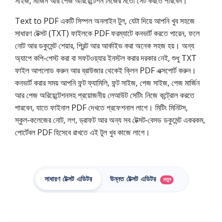
সাইজ, মার্জিন আর পেজ অরিয়েন্টেশন নিজের মতো সেট করতে পারবেন।
Text to PDF একটি সিম্পল অনলাইন টুল, যেটা দিয়ে আপনি খুব সহজে
সাধারণ টেক্সট (TXT) ফাইলকে PDF ফরম্যাটে কনভার্ট করতে পারেন, ফলে
নোট আর ডকুমেন্ট শেয়ার, প্রিন্ট আর আর্কাইভ করা অনেক সহজ হয়। অন্য
অ্যাপে কপি‑পেস্ট করা বা সফটওয়্যার ইনস্টল করার দরকার নেই, শুধু TXT
ফাইল আপলোড করুন আর ব্রাউজার থেকেই ক্লিন PDF এক্সপোর্ট করুন।
কনভার্ট করার সময় আপনি ফন্ট ফ্যামিলি, ফন্ট সাইজ, পেজ সাইজ, পেজ মার্জিন
আর পেজ অরিয়েন্টেশনসহ প্রয়োজনীয় লেআউট সেটিং নিজে কন্ট্রোল করতে
পারবেন, যাতে ফাইনাল PDF দেখতে প্রফেশনাল লাগে। মিটিং মিনিটস,
স্কুল‑কলেজের নোট, লগ, ড্রাফট আর অন্য সব টেক্সট‑বেসড ডকুমেন্ট একরকম,
পোর্টেবল PDF হিসেবে রাখতে এই টুল খুব কাজে লাগে।
সাধারণ টেক্সট এডিটর
উন্নত টেক্সট এডিটর
নতুন