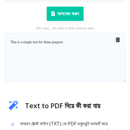
আপলোড করুন
টাইপ করুন, পেস্ট করুন বা ফাইল আপলোড করুন
Text to PDF দিয়ে কী করা যায়
সাধারণ টেক্সট ফাইল (TXT) কে PDF ডকুমেন্টে কনভার্ট করে