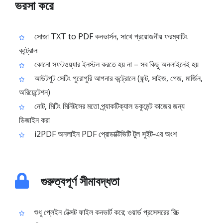
ভরসা করে
সোজা TXT to PDF কনভার্সন, সাথে প্রয়োজনীয় ফরম্যাটিং
কন্ট্রোল
কোনো সফটওয়্যার ইনস্টল করতে হয় না – সব কিছু অনলাইনেই হয়
আউটপুট সেটিং পুরোপুরি আপনার কন্ট্রোলে (ফন্ট, সাইজ, পেজ, মার্জিন,
অরিয়েন্টেশন)
নোট, মিটিং মিনিটসের মতো প্র্যাকটিক্যাল ডকুমেন্ট কাজের জন্য
ডিজাইন করা
i2PDF অনলাইন PDF প্রোডাক্টিভিটি টুল সুইট‑এর অংশ
গুরুত্বপূর্ণ সীমাবদ্ধতা
শুধু প্লেইন টেক্সট ফাইল কনভার্ট করে; ওয়ার্ড প্রসেসরের রিচ