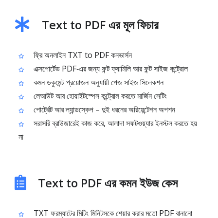
Text to PDF এর মূল ফিচার
ফ্রি অনলাইন TXT to PDF কনভার্সন
এক্সপোর্টেড PDF‑এর জন্য ফন্ট ফ্যামিলি আর ফন্ট সাইজ কন্ট্রোল
কমন ডকুমেন্ট প্রয়োজন অনুযায়ী পেজ সাইজ সিলেকশন
লেআউট আর হোয়াইটস্পেস কন্ট্রোল করতে মার্জিন সেটিং
পোর্ট্রেট আর ল্যান্ডস্কেপ – দুই ধরনের অরিয়েন্টেশন অপশন
সরাসরি ব্রাউজারেই কাজ করে, আলাদা সফটওয়্যার ইনস্টল করতে হয়
না
Text to PDF এর কমন ইউজ কেস
TXT ফরম্যাটের মিটিং মিনিটসকে শেয়ার করার মতো PDF বানানো