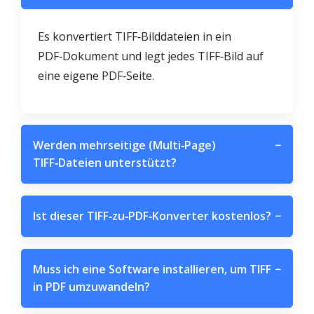
Es konvertiert TIFF‑Bilddateien in ein
PDF‑Dokument und legt jedes TIFF‑Bild auf
eine eigene PDF‑Seite.
Werden mehrseitige (Multi‑Page)
−
TIFF‑Dateien unterstützt?
Ist dieser TIFF‑zu‑PDF‑Konverter kostenlos?
−
Muss ich eine Software installieren, um TIFF
−
in PDF umzuwandeln?