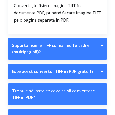
Convertește fișiere imagine TIFF în
documente PDF, punând fiecare imagine TIFF
pe o pagină separată în PDF.
Suportă fișiere TIFF cu mai multe cadre
−
(multipagină)?
Este acest convertor TIFF în PDF gratuit?
−
Trebuie să instalez ceva ca să convertesc
−
TIFF în PDF?