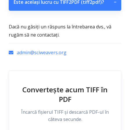
Este același lucru cu TIFF2PDF (tiff2pdf)?
−
Dacă nu găsiți un răspuns la întrebarea dvs., vă
rugăm să ne contactați.
admin@sciweavers.org
Convertește acum TIFF în
PDF
Încarcă fișierul TIFF și descarcă PDF-ul în
câteva secunde.