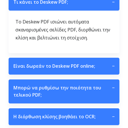
Τι κάνει το Deskew PDF;
−
Το Deskew PDF ισιώνει αυτόματα
σκαναρισμένες σελίδες PDF, διορθώνει την
κλίση και βελτιώνει τη στοίχιση.
Είναι δωρεάν το Deskew PDF online;
−
Μπορώ να ρυθμίσω την ποιότητα του
−
τελικού PDF;
Η διόρθωση κλίσης βοηθάει το OCR;
−