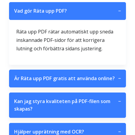
Vad gör Räta upp PDF?
−
Räta upp PDF rätar automatiskt upp sneda
inskannade PDF-sidor för att korrigera
lutning och förbättra sidans justering.
Är Räta upp PDF gratis att använda online?
−
Kan jag styra kvaliteten på PDF-filen som
−
skapas?
Hjälper upprätning med OCR?
−