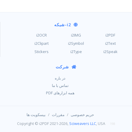
i2
-شبکه
i2OCR
i2IMG
i2PDF
i2Clipart
i2Symbol
i2Text
Stickers
i2Type
i2Speak
شرکت
در باره
تماس با ما
همه ابزارهای PDF
/
/
حریم خصوصی
مقررات
بیسکویت ها
Copyright © i2PDF 2021-2026,
Sciweavers LLC
, USA
198