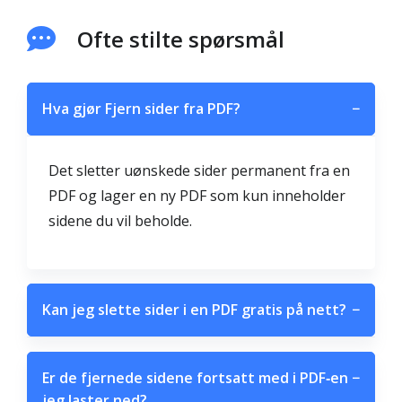
Ofte stilte spørsmål
Hva gjør Fjern sider fra PDF?
−
Det sletter uønskede sider permanent fra en
PDF og lager en ny PDF som kun inneholder
sidene du vil beholde.
Kan jeg slette sider i en PDF gratis på nett?
−
Er de fjernede sidene fortsatt med i PDF‑en
−
jeg laster ned?