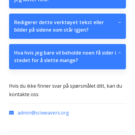
Redigerer dette verktøyet tekst eller
−
bilder på sidene som står igjen?
Hva hvis jeg bare vil beholde noen få sider i
−
stedet for å slette mange?
Hvis du ikke finner svar på spørsmålet ditt, kan du
kontakte oss
admin@sciweavers.org