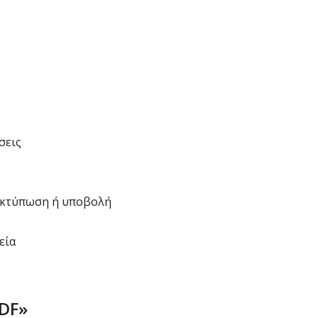
σεις
 εκτύπωση ή υποβολή
εία
DF»