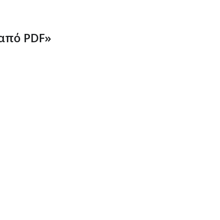
από PDF»