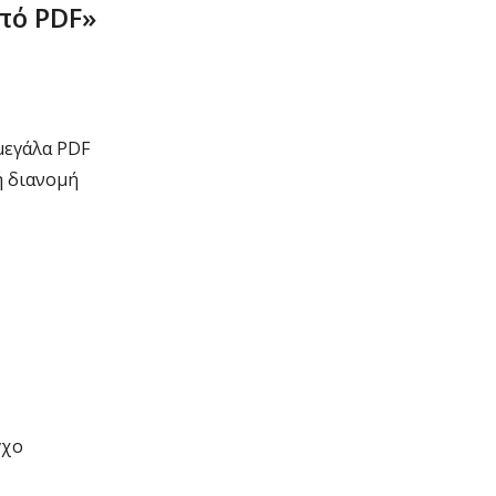
πό PDF»
μεγάλα PDF
ή διανομή
γχο