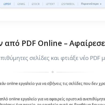
Περισσότερο »
i2PDF
i2IMG
i2OCR
i2TEXT
i2SYMBOL
 από PDF Online – Αφαίρεσε
ιθύμητες σελίδες και φτιάξε νέο PDF μ
✧
ν online εργαλείο για να σβήνεις τις σελίδες που δεν χρ
πλό online εργαλείο για να αφαιρείς οριστικά ανεπιθύμητε
οθετήσεις ένα αρχείο, το εργαλείο αυτό σε βοηθά να δημι