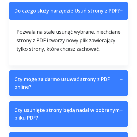
Do czego służy narzędzie Usuń strony z PDF?
−
Pozwala na stałe usunąć wybrane, niechciane
strony z PDF i tworzy nowy plik zawierający
tylko strony, które chcesz zachować.
Czy mogę za darmo usuwać strony z PDF
−
online?
Czy usunięte strony będą nadal w pobranym
−
pliku PDF?