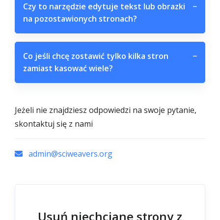
Czy to narzędzie edytuje tekst lub obrazki
−
na pozostawionych stronach?
Co jeśli chcę zostawić tylko kilka stron
−
zamiast kasować wiele?
Jeżeli nie znajdziesz odpowiedzi na swoje pytanie,
skontaktuj się z nami
admin@sciweavers.org
Usuń niechciane strony z