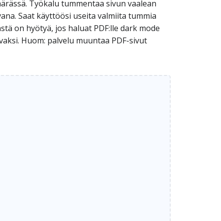
ämärässä. Työkalu tummentaa sivun vaalean
vana. Saat käyttöösi useita valmiita tummia
Tästä on hyötyä, jos haluat PDF:lle dark mode
avaksi. Huom: palvelu muuntaa PDF-sivut