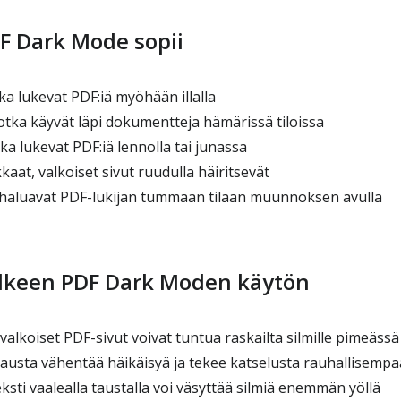
F Dark Mode sopii
tka lukevat PDF:iä myöhään illalla
jotka käyvät läpi dokumentteja hämärissä tiloissa
tka lukevat PDF:iä lennolla tai junassa
rkkaat, valkoiset sivut ruudulla häiritsevät
ka haluavat PDF-lukijan tummaan tilaan muunnoksen avulla
älkeen PDF Dark Moden käytön
alkoiset PDF-sivut voivat tuntua raskailta silmille pimeässä
austa vähentää häikäisyä ja tekee katselusta rauhallisempa
ti vaalealla taustalla voi väsyttää silmiä enemmän yöllä