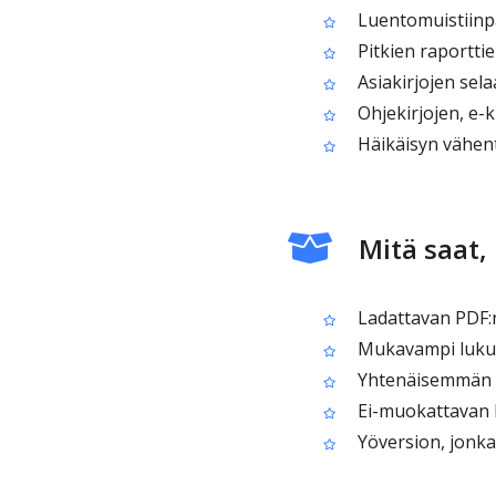
Luentomuistiinpa
Pitkien raportti
Asiakirjojen sel
Ohjekirjojen, e-k
Häikäisyn vähent
Mitä saat
Ladattavan PDF:n
Mukavampi luku
Yhtenäisemmän u
Ei-muokattavan P
Yöversion, jonka 