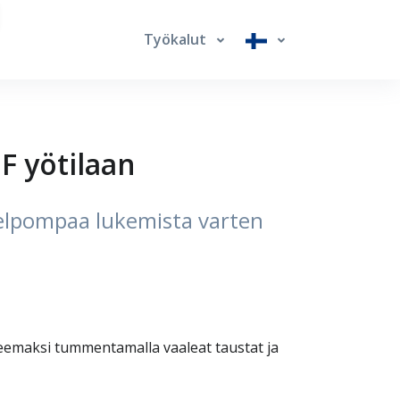
Työkalut
 yötilaan
helpompaa lukemista varten
eemaksi tummentamalla vaaleat taustat ja