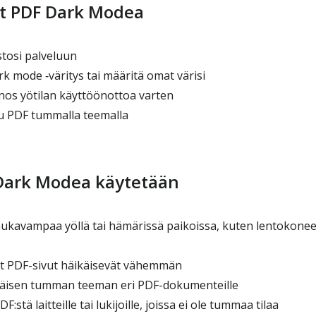
t PDF Dark Modea
tosi palveluun
rk mode ‑väritys tai määritä omat värisi
os yötilan käyttöönottoa varten
 PDF tummalla teemalla
Dark Modea käytetään
avampaa yöllä tai hämärissä paikoissa, kuten lentokonee
et PDF-sivut häikäisevät vähemmän
näisen tumman teeman eri PDF-dokumenteille
:stä laitteille tai lukijoille, joissa ei ole tummaa tilaa