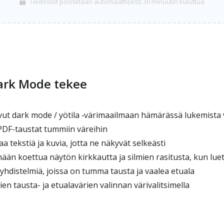
Tiedostot poistetaan automaattisesti 30 minuutin kuluttua
ark Mode tekee
t dark mode / yötila ‑värimaailmaan hämärässä lukemista 
PDF-taustat tummiin väreihin
tekstiä ja kuvia, jotta ne näkyvät selkeästi
n koettua näytön kirkkautta ja silmien rasitusta, kun luet P
yhdistelmiä, joissa on tumma tausta ja vaalea etuala
n tausta- ja etualavärien valinnan värivalitsimella