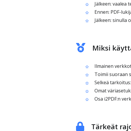
Jälkeen: vaalea t
Ennen: PDF-lukija
Jälkeen: sinulla 
Miksi käyt
Ilmainen verkkot
Toimii suoraan 
Selkeä tarkoitus
Omat väriasetukse
Osa i2PDF:n verk
Tärkeät raj