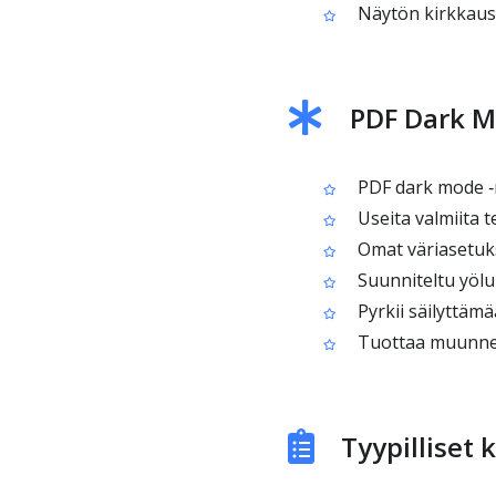
Näytön kirkkaus 
PDF Dark 
PDF dark mode ‑
Useita valmiita t
Omat väriasetukse
Suunniteltu yölu
Pyrkii säilyttäm
Tuottaa muunnetu
Tyypilliset