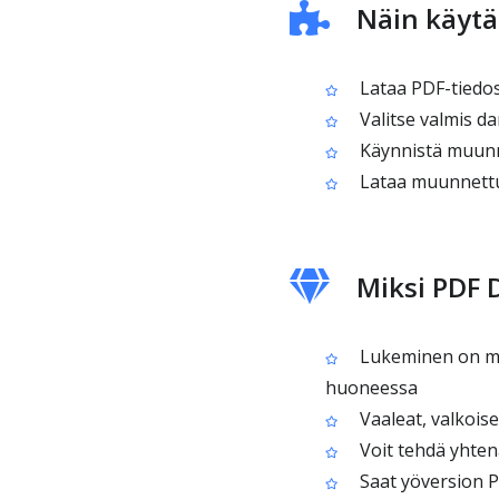
Näin käytä
Lataa PDF-tiedos
Valitse valmis da
Käynnistä muunn
Lataa muunnettu
Miksi PDF 
Lukeminen on muk
huoneessa
Vaaleat, valkois
Voit tehdä yhte
Saat yöversion PDF