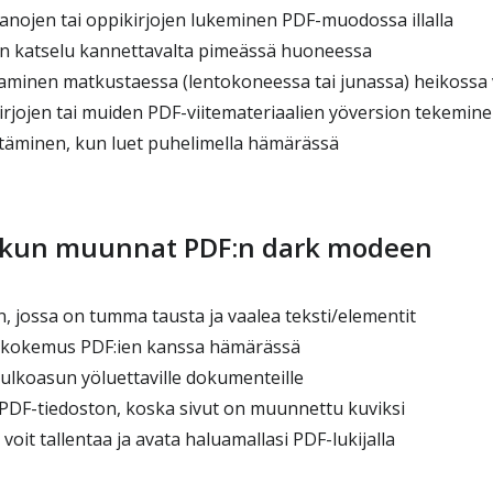
nojen tai oppikirjojen lukeminen PDF-muodossa illalla
en katselu kannettavalta pimeässä huoneessa
aaminen matkustaessa (lentokoneessa tai junassa) heikossa 
irjojen tai muiden PDF-viitemateriaalien yöversion tekemin
äminen, kun luet puhelimella hämärässä
, kun muunnat PDF:n dark modeen
, jossa on tumma tausta ja vaalea teksti/elementit
kokemus PDF:ien kanssa hämärässä
lkoasun yöluettaville dokumenteille
DF-tiedoston, koska sivut on muunnettu kuviksi
voit tallentaa ja avata haluamallasi PDF-lukijalla