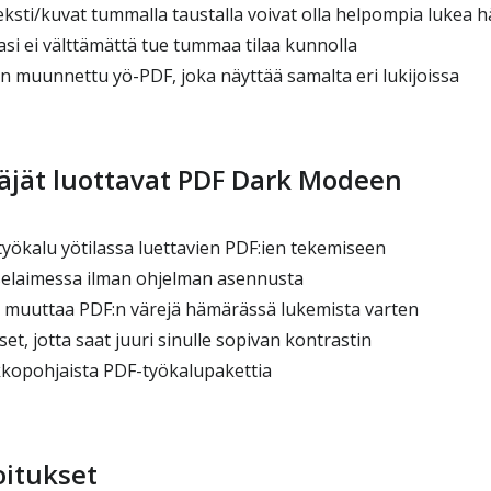
eksti/kuvat tummalla taustalla voivat olla helpompia lukea
si ei välttämättä tue tummaa tilaa kunnolla
on muunnettu yö-PDF, joka näyttää samalta eri lukijoissa
täjät luottavat PDF Dark Modeen
yökalu yötilassa luettavien PDF:ien tekemiseen
selaimessa ilman ohjelman asennusta
: muuttaa PDF:n värejä hämärässä lukemista varten
t, jotta saat juuri sinulle sopivan kontrastin
kopohjaista PDF-työkalupakettia
oitukset