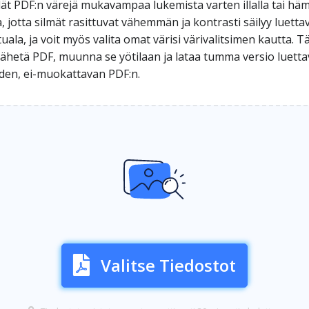
ät PDF:n värejä mukavampaa lukemista varten illalla tai h
, jotta silmät rasittuvat vähemmän ja kontrasti säilyy luetta
ala, ja voit myös valita omat värisi värivalitsimen kautta. 
ähetä PDF, muunna se yötilaan ja lataa tumma versio luett
 uuden, ei-muokattavan PDF:n.
Valitse Tiedostot