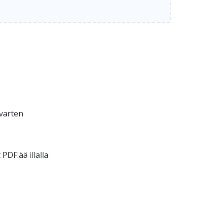
varten
DF:ää illalla