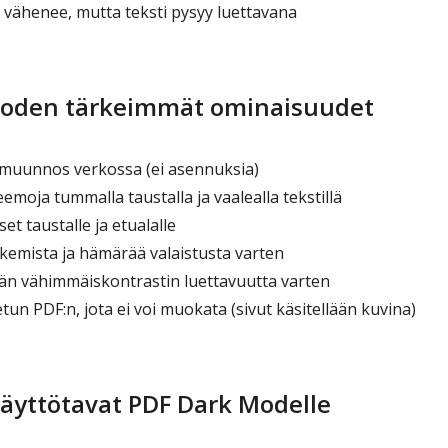
vähenee, mutta teksti pysyy luettavana
Moden tärkeimmät ominaisuudet
muunnos verkossa (ei asennuksia)
eemoja tummalla taustalla ja vaalealla tekstillä
t taustalle ja etualalle
kemista ja hämärää valaistusta varten
ään vähimmäiskontrastin luettavuutta varten
n PDF:n, jota ei voi muokata (sivut käsitellään kuvina)
 käyttötavat PDF Dark Modelle