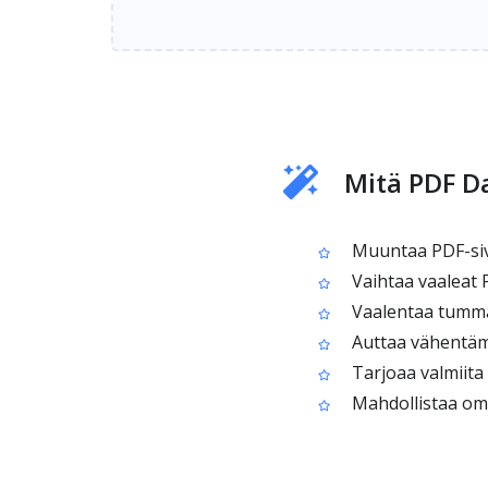
Mitä PDF D
Muuntaa PDF-sivu
Vaihtaa vaaleat 
Vaalentaa tummaa 
Auttaa vähentämää
Tarjoaa valmiita 
Mahdollistaa omie