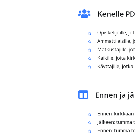
Kenelle PD
Opiskelijoille, jo
Ammattilaisille, 
Matkustajille, jo
Kaikille, joita ki
Käyttäjille, jot
Ennen ja j
Ennen: kirkkaan v
Jälkeen: tumma t
Ennen: tumma teks