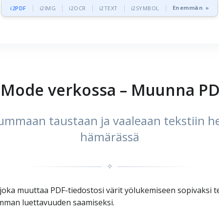
Enemmän »
i2PDF
i2IMG
i2OCR
i2TEXT
i2SYMBOL
 Mode verkossa – Muunna PDF
tummaan taustaan ja vaaleaan tekstiin 
hämärässä
✧
oka muuttaa PDF-tiedostosi värit yölukemiseen sopivaksi t
emman luettavuuden saamiseksi.