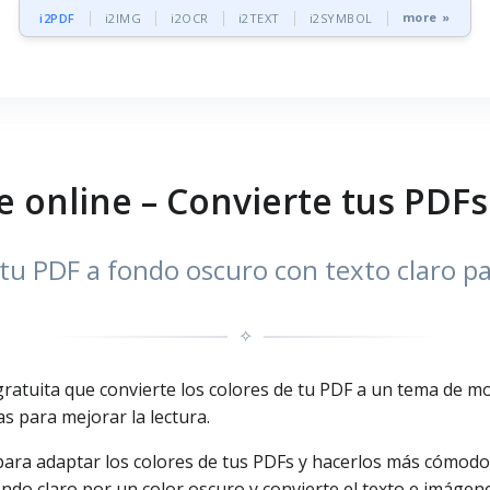
more »
i2PDF
i2IMG
i2OCR
i2TEXT
i2SYMBOL
 online – Convierte tus PDF
tu PDF a fondo oscuro con texto claro pa
✧
atuita que convierte los colores de tu PDF a un tema de mo
s para mejorar la lectura.
ra adaptar los colores de tus PDFs y hacerlos más cómodos 
ndo claro por un color oscuro y convierte el texto e imágen