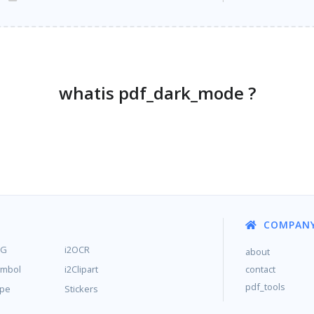
whatis pdf_dark_mode ?
COMPAN
MG
i2OCR
about
ymbol
i2Clipart
contact
pdf_tools
ype
Stickers