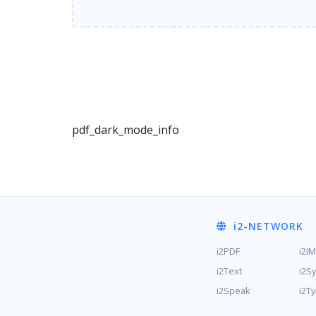
pdf_dark_mode_info
i2
-NETWORK
i2PDF
i2I
i2Text
i2S
i2Speak
i2T