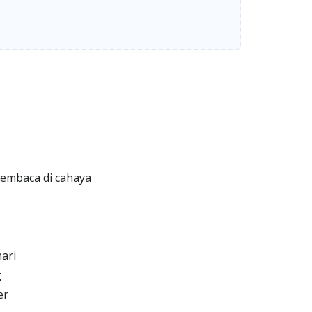
embaca di cahaya
ari
g
er