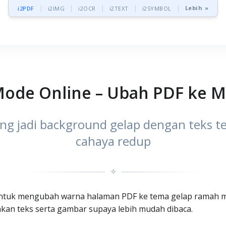
Lebih »
i2PDF
i2IMG
i2OCR
i2TEXT
i2SYMBOL
Mode Online – Ubah PDF ke 
ng jadi background gelap dengan teks t
cahaya redup
✧
 untuk mengubah warna halaman PDF ke tema gelap ramah 
kan teks serta gambar supaya lebih mudah dibaca.