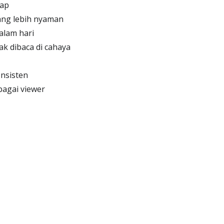
lap
ang lebih nyaman
alam hari
k dibaca di cahaya
nsisten
agai viewer