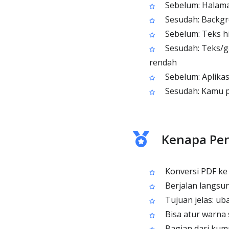
Sebelum: Halaman
Sesudah: Backgr
Sebelum: Teks hi
Sesudah: Teks/ga
rendah
Sebelum: Aplika
Sesudah: Kamu p
Kenapa Pen
Konversi PDF ke
Berjalan langsung
Tujuan jelas: ub
Bisa atur warna 
Bagian dari kump