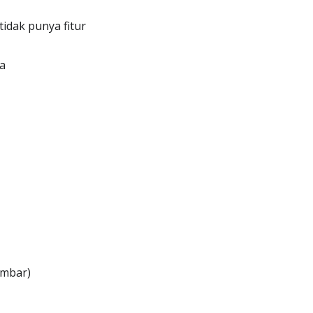
dak punya fitur
a
ambar)