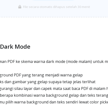
File secara otomatis dihapus setelah 30 menit
 Dark Mode
an PDF ke skema warna dark mode (mode malam) untuk m
round PDF yang terang menjadi warna gelap
 dan gambar yang gelap supaya tetap jelas terlihat
angi silau layar dan capek mata saat baca PDF di malam h
erapa kombinasi warna background gelap dan teks teran
 pilih warna background dan teks sendiri lewat color pick