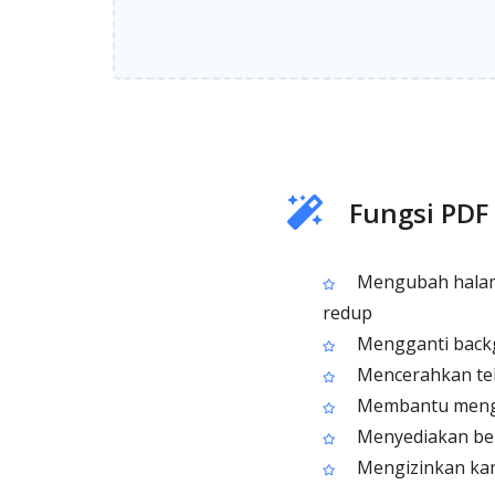
Fungsi PDF
Mengubah halam
redup
Mengganti backg
Mencerahkan teks
Membantu mengur
Menyediakan beb
Mengizinkan kamu