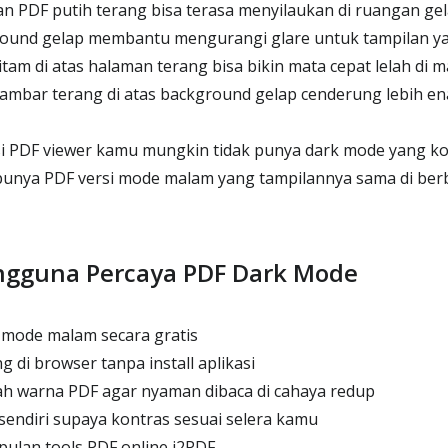
 PDF putih terang bisa terasa menyilaukan di ruangan ge
ound gelap membantu mengurangi glare untuk tampilan y
tam di atas halaman terang bisa bikin mata cepat lelah di m
mbar terang di atas background gelap cenderung lebih ena
si PDF viewer kamu mungkin tidak punya dark mode yang ko
unya PDF versi mode malam yang tampilannya sama di berb
gguna Percaya PDF Dark Mode
 mode malam secara gratis
 di browser tanpa install aplikasi
ah warna PDF agar nyaman dibaca di cahaya redup
sendiri supaya kontras sesuai selera kamu
ulan tools PDF online i2PDF