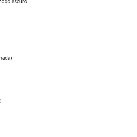
modo escuro
nada)
)