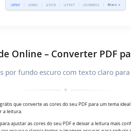
Mais »
i2PDF
i2IMG
i2OCR
i2TEXT
i2SYMBOL
e Online – Converter PDF p
s por fundo escuro com texto claro para
✧
átis que converte as cores do seu PDF para um tema ideal 
a leitura.
a ajustar as cores do seu PDF e deixar a leitura mais conf
 cor escura e clareia textos e imagens escuras para reduzir