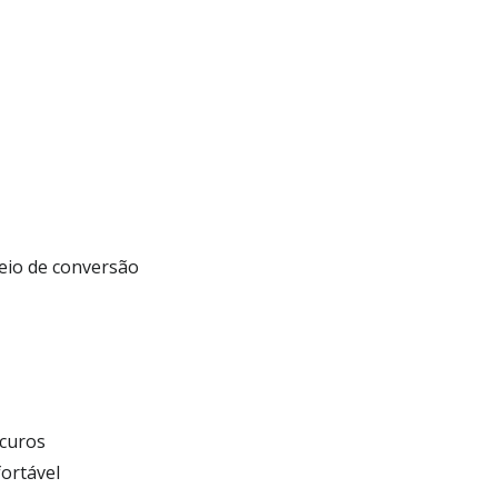
eio de conversão
curos
fortável