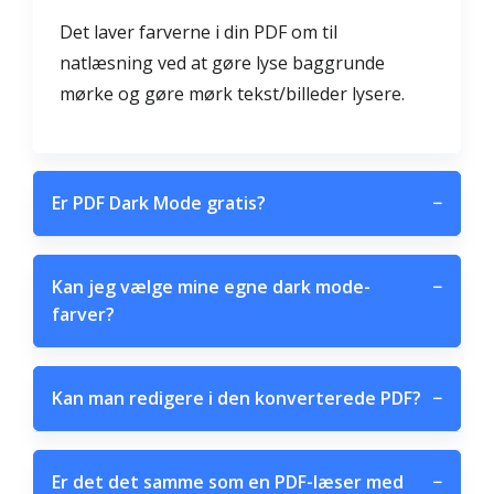
Det laver farverne i din PDF om til
natlæsning ved at gøre lyse baggrunde
mørke og gøre mørk tekst/billeder lysere.
Er PDF Dark Mode gratis?
−
Kan jeg vælge mine egne dark mode-
−
farver?
Kan man redigere i den konverterede PDF?
−
Er det det samme som en PDF-læser med
−