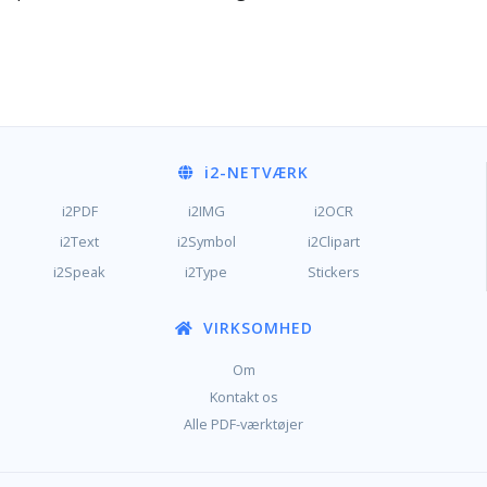
i2
-NETVÆRK
i2PDF
i2IMG
i2OCR
i2Text
i2Symbol
i2Clipart
i2Speak
i2Type
Stickers
VIRKSOMHED
Om
Kontakt os
Alle PDF-værktøjer