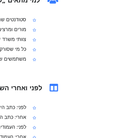
למי מתאים „שיפור DF
סטודנטים שרו
מורים ומרצים
צוותי משרד ש
כל מי שסורק מ
משתמשים שמח
לפני ואחרי השימוש 
לפני: כתב הי
אחרי: כתב הי
לפני: העמודי
אחרי: העמודים