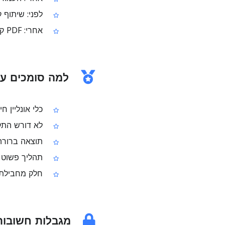
לפני: שיתוף 
אחרי: PDF קריא ונוח יותר לשיתוף עם אחרים
למה סומכים על „שיפו
כלי אונליין חינמ
לא דורש התק
תוצאה ברורה:
תהליך פשוט ו
חלק מחבילת כלי ה‑DF
מגבלות חשובות