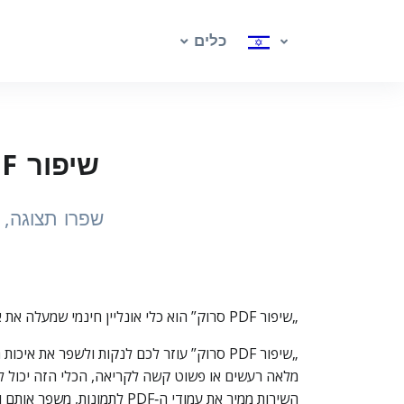
כלים
שיפור PDF סרוק – ניקוי והבהרת עמודים סרוקים
שפרו תצוגה, קריאות והדפ
„שיפור PDF סרוק” הוא כלי אונליין חינמי שמעלה את איכות התצוגה של עמודי PDF סרוקים – במיוחד מסמכים בכתב יד – כדי שיהיו קלים יותר לקריאה ומתאימים יותר להדפסה.
מלאה רעשים או פשוט קשה לקריאה, הכלי הזה יכול ל
השירות ממיר את עמודי ה‑PDF לתמונות, משפר אותם ואז מחזיר אותם כ‑PDF לא ניתן לעריכה.