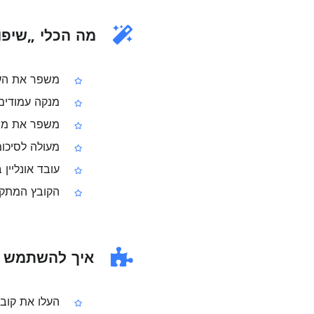
מה הכלי „שיפור PDF סרוק” ע
משפר את העמודים בקובץ PDF סרוק
מנקה עמודים 
משפר את מראה
מעולה לסיכומי
עובד אונליין 
הקובץ המתקבל הוא PDF לא‑ניתן לעריכה כי העמ
איך להשתמש ב„שיפו
העלו את קובץ ה‑PDF הסר