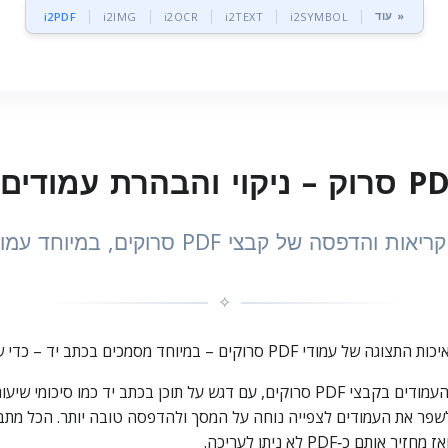
עוד »
i2PDF
i2IMG
i2OCR
i2TEXT
i2SYMBOL
סה של קבצי PDF סרוקים, במיוחד עמודים בכתב יד
✧
„שיפור PDF סרוק” עוזר לכם לנקות ולשפר את איכות העמודים בקבצי PDF סרוקים, עם דג
שפר את העמודים לצפייה נוחה על המסך ולהדפסה טובה יותר. הכל מתבצע