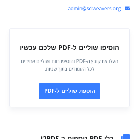
admin@sciweavers.org
הוסיפו שוליים ל‑PDF שלכם עכשיו
העלו את קובץ ה‑PDF והוסיפו רווח ושוליים אחידים
לכל העמודים בתוך שניות.
הוספת שוליים ל‑PDF
כלי PDF נוספים ב‑i2PDF