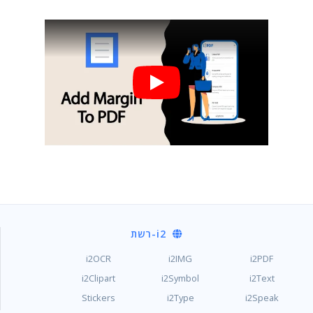
i2
-רשת
i2OCR
i2IMG
i2PDF
i2Clipart
i2Symbol
i2Text
Stickers
i2Type
i2Speak