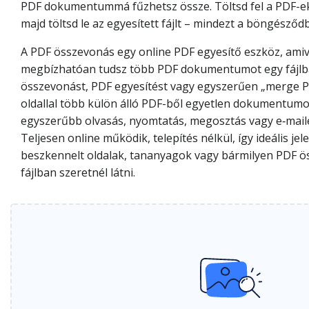
PDF dokumentummá fűzhetsz össze. Töltsd fel a PDF-eket
majd töltsd le az egyesített fájlt – mindezt a böngésződ
A PDF összevonás egy online PDF egyesítő eszköz, amiv
megbízhatóan tudsz több PDF dokumentumot egy fájlba
összevonást, PDF egyesítést vagy egyszerűen „merge PD
oldallal több külön álló PDF-ből egyetlen dokumentumo
egyszerűbb olvasás, nyomtatás, megosztás vagy e‑mail
Teljesen online működik, telepítés nélkül, így ideális je
beszkennelt oldalak, tananyagok vagy bármilyen PDF ö
fájlban szeretnél látni.