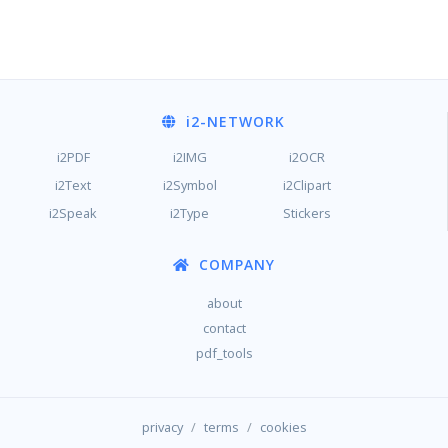
i2
-NETWORK
i2PDF
i2IMG
i2OCR
i2Text
i2Symbol
i2Clipart
i2Speak
i2Type
Stickers
COMPANY
about
contact
pdf_tools
/
/
privacy
terms
cookies