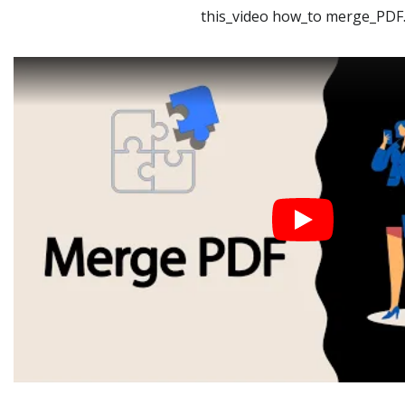
this_video how_to merge_PDF