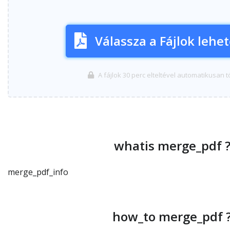
Válassza a Fájlok lehe
A fájlok 30 perc elteltével automatikusan 
whatis merge_pdf 
merge_pdf_info
how_to merge_pdf 