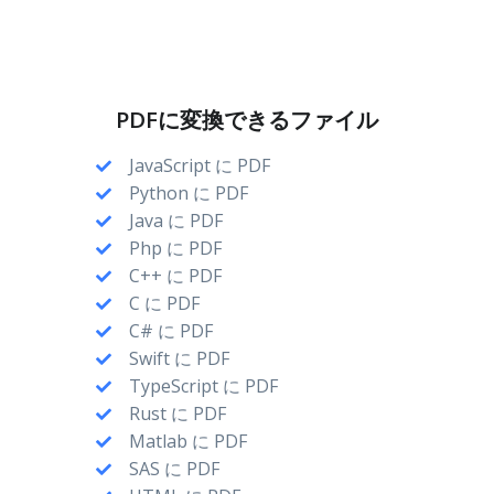
PDFに変換できるファイル
JavaScript に PDF
Python に PDF
Java に PDF
Php に PDF
C++ に PDF
C に PDF
C# に PDF
Swift に PDF
TypeScript に PDF
Rust に PDF
Matlab に PDF
SAS に PDF