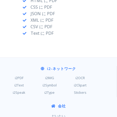
HTML に PDF
CSS に PDF
JSON に PDF
XML に PDF
CSV に PDF
Text に PDF
i2
-ネットワーク
i2PDF
i2IMG
i2OCR
i2Text
i2Symbol
i2Clipart
i2Speak
i2Type
Stickers
会社
だいたい