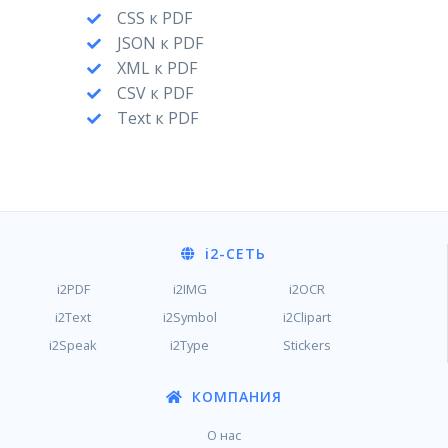
CSS к PDF
JSON к PDF
XML к PDF
CSV к PDF
Text к PDF
i2
-СЕТЬ
i2PDF
i2IMG
i2OCR
i2Text
i2Symbol
i2Clipart
i2Speak
i2Type
Stickers
КОМПАНИЯ
О нас