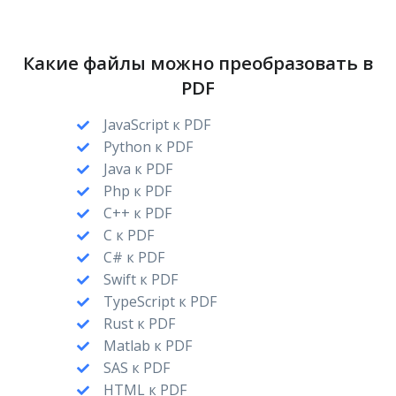
Какие файлы можно преобразовать в
PDF
JavaScript к PDF
Python к PDF
Java к PDF
Php к PDF
C++ к PDF
C к PDF
C# к PDF
Swift к PDF
TypeScript к PDF
Rust к PDF
Matlab к PDF
SAS к PDF
HTML к PDF