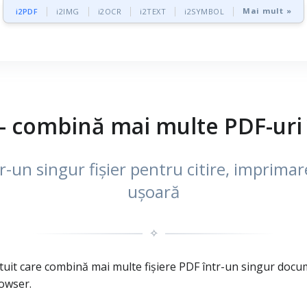
Mai mult »
i2PDF
i2IMG
i2OCR
i2TEXT
i2SYMBOL
 combină mai multe PDF-uri î
un singur fișier pentru citire, imprimare
ușoară
✧
uit care combină mai multe fișiere PDF într-un singur docum
rowser.