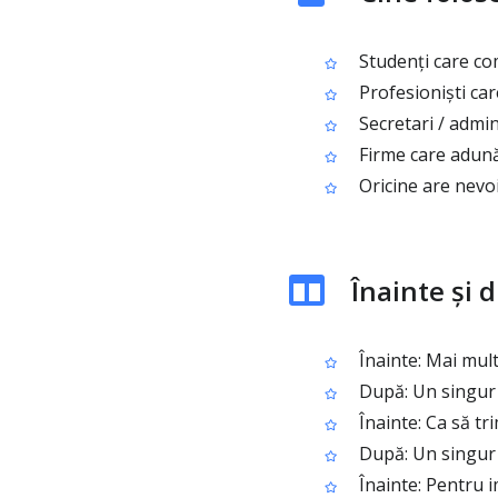
Studenți care com
Profesioniști ca
Secretari / admin
Firme care adună 
Oricine are nevoi
Înainte și 
Înainte: Mai multe
După: Un singur 
Înainte: Ca să tri
După: Un singur f
Înainte: Pentru i