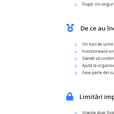
După: Un singur 
De ce au în
Un tool de unire 
Funcționează onl
Gândit să combine
Ajută la organiza
Face parte din su
Limitări im
Unește doar fișie