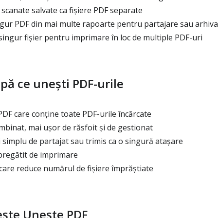
 scanate salvate ca fișiere PDF separate
gur PDF din mai multe rapoarte pentru partajare sau arhiva
ingur fișier pentru imprimare în loc de multiple PDF-uri
upă ce unești PDF-urile
PDF care conține toate PDF-urile încărcate
inat, mai ușor de răsfoit și de gestionat
simplu de partajat sau trimis ca o singură atașare
pregătit de imprimare
care reduce numărul de fișiere împrăștiate
ește Unește PDF