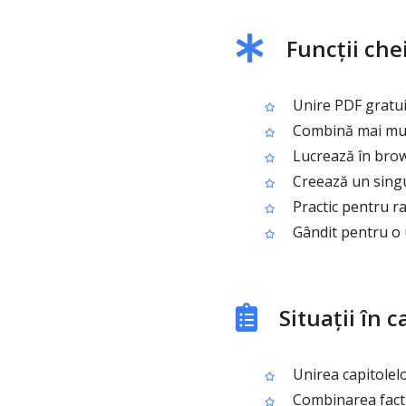
Funcții che
Unire PDF gratuit
Combină mai multe
Lucrează în brows
Creează un singur
Practic pentru ra
Gândit pentru o u
Situații în 
Unirea capitolel
Combinarea factur