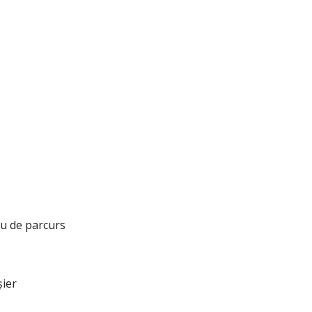
lu de parcurs
șier