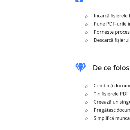
Încarcă fișierele
Pune PDF-urile în
Pornește procesu
Descarcă fișieru
De ce folos
Combină document
Țin fișierele PDF
Creează un singur
Pregătesc docume
Simplifică munca