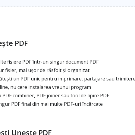
ește PDF
e fișiere PDF într-un singur document PDF
 fișier, mai ușor de răsfoit și organizat
ătești un PDF unic pentru imprimare, partajare sau trimiter
ine, nu cere instalarea vreunui program
ca PDF combiner, PDF joiner sau tool de lipire PDF
gur PDF final din mai multe PDF-uri încărcate
ști Unește PDF