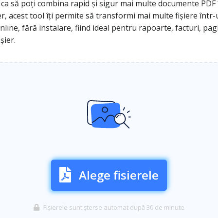
a să poți combina rapid și sigur mai multe documente PDF înt
 acest tool îți permite să transformi mai multe fișiere într-
online, fără instalare, fiind ideal pentru rapoarte, facturi, pa
șier.
Alege fisierele
Fișierele sunt șterse automat după 30 de minute