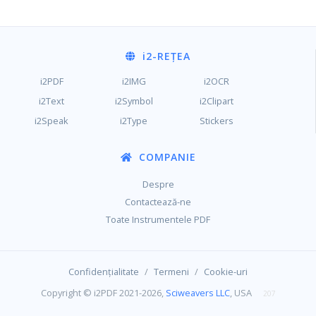
i2
-REȚEA
i2PDF
i2IMG
i2OCR
i2Text
i2Symbol
i2Clipart
i2Speak
i2Type
Stickers
COMPANIE
Despre
Contactează-ne
Toate Instrumentele PDF
/
/
Confidențialitate
Termeni
Cookie-uri
Copyright © i2PDF 2021-2026,
Sciweavers LLC
, USA
207