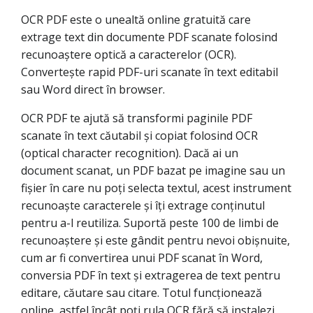
OCR PDF este o unealtă online gratuită care
extrage text din documente PDF scanate folosind
recunoaștere optică a caracterelor (OCR).
Convertește rapid PDF-uri scanate în text editabil
sau Word direct în browser.
OCR PDF te ajută să transformi paginile PDF
scanate în text căutabil și copiat folosind OCR
(optical character recognition). Dacă ai un
document scanat, un PDF bazat pe imagine sau un
fișier în care nu poți selecta textul, acest instrument
recunoaște caracterele și îți extrage conținutul
pentru a-l reutiliza. Suportă peste 100 de limbi de
recunoaștere și este gândit pentru nevoi obișnuite,
cum ar fi convertirea unui PDF scanat în Word,
conversia PDF în text și extragerea de text pentru
editare, căutare sau citare. Totul funcționează
online, astfel încât poți rula OCR fără să instalezi