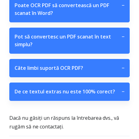
Poate OCR PDF să convertească un PDF
−
scanat în Word?
Pot să convertesc un PDF scanat în text
−
simplu?
Câte limbi suportă OCR PDF?
−
De ce textul extras nu este 100% corect?
−
Dacă nu găsiți un răspuns la întrebarea dvs., vă
rugăm să ne contactați.