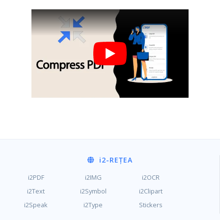
i2
-REȚEA
i2PDF
i2IMG
i2OCR
i2Text
i2Symbol
i2Clipart
i2Speak
i2Type
Stickers