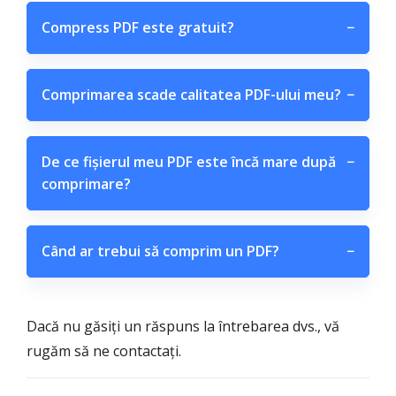
Compress PDF este gratuit?
−
Comprimarea scade calitatea PDF-ului meu?
−
De ce fișierul meu PDF este încă mare după
−
comprimare?
Când ar trebui să comprim un PDF?
−
Dacă nu găsiți un răspuns la întrebarea dvs., vă
rugăm să ne contactați.