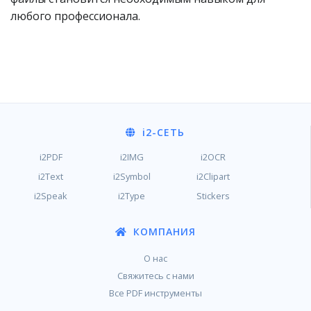
любого профессионала.
i2
-СЕТЬ
i2PDF
i2IMG
i2OCR
i2Text
i2Symbol
i2Clipart
i2Speak
i2Type
Stickers
КОМПАНИЯ
О нас
Свяжитесь с нами
Все PDF инструменты