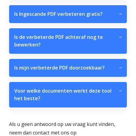
Is Ingescande PDF verbeteren gratis?
−
Is de verbeterde PDF achteraf nog te
−
bewerken?
Is mijn verbeterde PDF doorzoekbaar?
−
Voor welke documenten werkt deze tool
−
het beste?
Als u geen antwoord op uw vraag kunt vinden,
neem dan contact met ons op